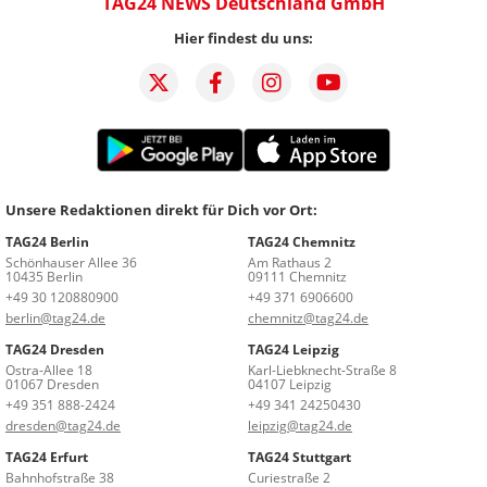
TAG24 NEWS Deutschland GmbH
Hier findest du uns:
Unsere Redaktionen direkt für Dich vor Ort:
TAG24 Berlin
TAG24 Chemnitz
Schönhauser Allee 36
Am Rathaus 2
10435 Berlin
09111 Chemnitz
+49 30 120880900
+49 371 6906600
berlin@tag24.de
chemnitz@tag24.de
TAG24 Dresden
TAG24 Leipzig
Ostra-Allee 18
Karl-Liebknecht-Straße 8
01067 Dresden
04107 Leipzig
+49 351 888-2424
+49 341 24250430
dresden@tag24.de
leipzig@tag24.de
TAG24 Erfurt
TAG24 Stuttgart
Bahnhofstraße 38
Curiestraße 2