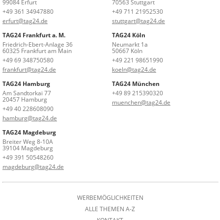
99084 Erfurt
70563 Stuttgart
+49 361 34947880
+49 711 21952530
erfurt@tag24.de
stuttgart@tag24.de
TAG24 Frankfurt a. M.
TAG24 Köln
Friedrich-Ebert-Anlage 36
Neumarkt 1a
60325 Frankfurt am Main
50667 Köln
+49 69 348750580
+49 221 98651990
frankfurt@tag24.de
koeln@tag24.de
TAG24 Hamburg
TAG24 München
Am Sandtorkai 77
+49 89 215390320
20457 Hamburg
muenchen@tag24.de
+49 40 228608090
hamburg@tag24.de
TAG24 Magdeburg
Breiter Weg 8-10A
39104 Magdeburg
+49 391 50548260
magdeburg@tag24.de
WERBEMÖGLICHKEITEN
ALLE THEMEN A-Z