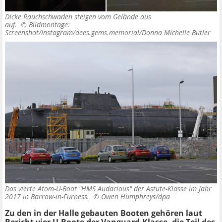
Dicke Rauchschwaden steigen vom Gelände aus
auf. ©
Bildmontage:
Screenshot/Instagram/dees.gems.memorial/Donna Michelle Butler
Das vierte Atom-U-Boot "HMS Audacious" der Astute-Klasse im Jahr
2017 in Barrow-in-Furness. ©
Owen Humphreys/dpa
Zu den in der Halle gebauten Booten gehören laut
Bericht vier U-Boote der Vanguard-Klasse, die Teil des