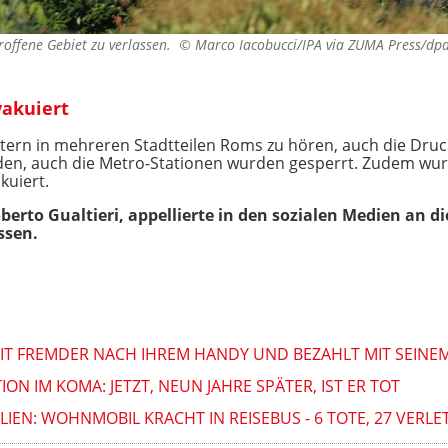
roffene Gebiet zu verlassen. ©
Marco Iacobucci/IPA via ZUMA Press/dp
akuiert
tern in mehreren Stadtteilen Roms zu hören, auch die Druck
n, auch die Metro-Stationen wurden gesperrt. Zudem wur
uiert.
erto Gualtieri, appellierte in den sozialen Medien an d
ssen.
MIT FREMDER NACH IHREM HANDY UND BEZAHLT MIT SEINE
ON IM KOMA: JETZT, NEUN JAHRE SPÄTER, IST ER TOT
IEN: WOHNMOBIL KRACHT IN REISEBUS - 6 TOTE, 27 VERLE