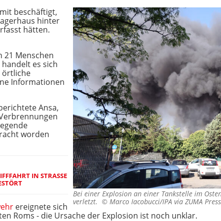
mit beschäftigt,
Lagerhaus hinter
rfasst hätten.
n 21 Menschen
 handelt es sich
 örtliche
ine Informationen
berichtete Ansa,
n Verbrennungen
iegende
bracht worden
FFFAHRT IN STRASSE V
STÖRT
Bei einer Explosion an einer Tankstelle im O
verletzt. ©
Marco Iacobucci/IPA via ZUMA Pres
ehr
ereignete sich
ten Roms - die Ursache der Explosion ist noch unklar.