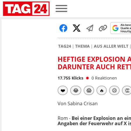
TAG24
THEMA
AUS ALLER WELT
HEFTIGE EXPLOSION 
DARUNTER AUCH RET
17.755
Klicks
0
Reaktionen
❤️
😂
😱
🔥
😥
👏
Von Sabina Crisan
Rom -
Bei einer Explosion an ei
Angaben der Feuerwehr auf X is