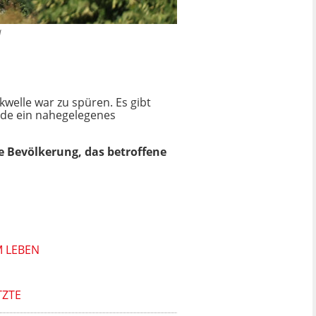
a
welle war zu spüren. Es gibt
de ein nahegelegenes
ie Bevölkerung, das betroffene
M LEBEN
TZTE