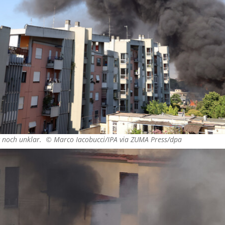
ng noch unklar. ©
Marco Iacobucci/IPA via ZUMA Press/dpa