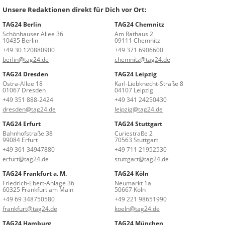
Unsere Redaktionen direkt für Dich vor Ort:
TAG24 Berlin
TAG24 Chemnitz
Schönhauser Allee 36
Am Rathaus 2
10435 Berlin
09111 Chemnitz
+49 30 120880900
+49 371 6906600
berlin@tag24.de
chemnitz@tag24.de
TAG24 Dresden
TAG24 Leipzig
Ostra-Allee 18
Karl-Liebknecht-Straße 8
01067 Dresden
04107 Leipzig
+49 351 888-2424
+49 341 24250430
dresden@tag24.de
leipzig@tag24.de
TAG24 Erfurt
TAG24 Stuttgart
Bahnhofstraße 38
Curiestraße 2
99084 Erfurt
70563 Stuttgart
+49 361 34947880
+49 711 21952530
erfurt@tag24.de
stuttgart@tag24.de
TAG24 Frankfurt a. M.
TAG24 Köln
Friedrich-Ebert-Anlage 36
Neumarkt 1a
60325 Frankfurt am Main
50667 Köln
+49 69 348750580
+49 221 98651990
frankfurt@tag24.de
koeln@tag24.de
TAG24 Hamburg
TAG24 München