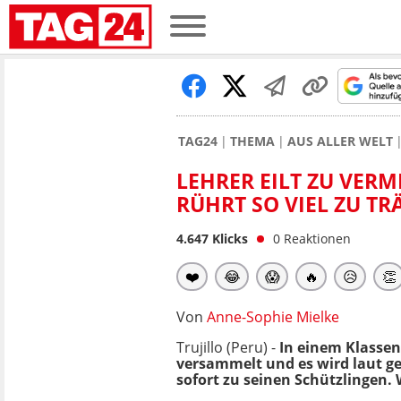
TAG24
THEMA
AUS ALLER WELT
LEHRER EILT ZU VERM
RÜHRT SO VIEL ZU T
4.647
Klicks
0
Reaktionen
❤️
😂
😱
🔥
😥
👏
Von
Anne-Sophie Mielke
Trujillo (Peru) -
In einem Klasse
versammelt und es wird laut ges
sofort zu seinen Schützlingen.