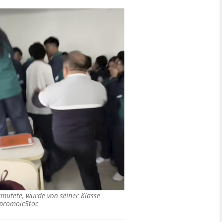
ermutete, wurde von seiner Klasse
/promoic5toc