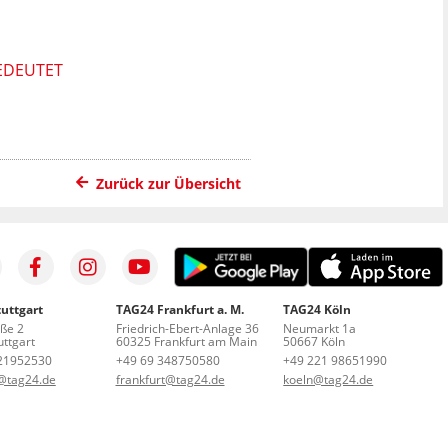
EDEUTET
Zurück zur Übersicht
uttgart
TAG24 Frankfurt a. M.
TAG24 Köln
aße 2
Friedrich-Ebert-Anlage 36
Neumarkt 1a
ttgart
60325 Frankfurt am Main
50667 Köln
21952530
+49 69 348750580
+49 221 98651990
t@tag24.de
frankfurt@tag24.de
koeln@tag24.de