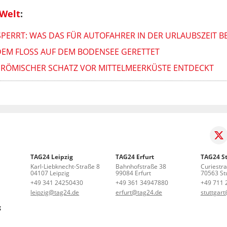
 Welt
:
ERRT: WAS DAS FÜR AUTOFAHRER IN DER URLAUBSZEIT B
EM FLOSS AUF DEM BODENSEE GERETTET
! RÖMISCHER SCHATZ VOR MITTELMEERKÜSTE ENTDECKT
TAG24 Leipzig
TAG24 Erfurt
TAG24 St
Karl-Liebknecht-Straße 8
Bahnhofstraße 38
Curiestr
04107 Leipzig
99084 Erfurt
70563 Stu
+49 341 24250430
+49 361 34947880
+49 711 
leipzig@tag24.de
erfurt@tag24.de
stuttgar
g