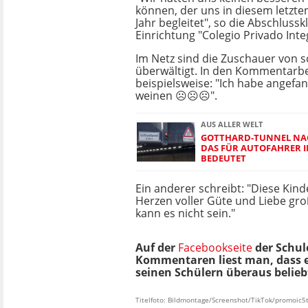
können, der uns in diesem letzte
Jahr begleitet", so die Abschlussk
Einrichtung "Colegio Privado Integ
Im Netz sind die Zuschauer von s
überwältigt. In den Kommentarbe
beispielsweise: "Ich habe angefa
weinen ☹️☹️☹️".
AUS ALLER WELT
GOTTHARD-TUNNEL NAC
DAS FÜR AUTOFAHRER I
BEDEUTET
Ein anderer schreibt: "Diese Kin
Herzen voller Güte und Liebe gr
kann es nicht sein."
Auf der
Facebookseite
der Schul
Kommentaren liest man, dass es
seinen Schülern überaus beliebt
Titelfoto: Bildmontage/Screenshot/TikTok/promoic5