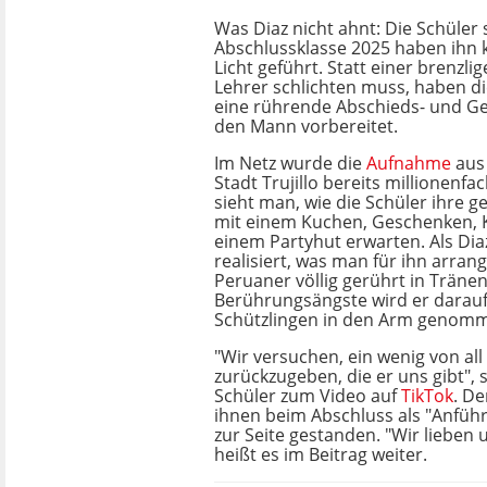
Was Diaz nicht ahnt: Die Schüler 
Abschlussklasse 2025 haben ihn 
Licht geführt. Statt einer brenzli
Lehrer schlichten muss, haben di
eine rührende Abschieds- und Ge
den Mann vorbereitet.
Im Netz wurde die
Aufnahme
aus
Stadt Trujillo bereits millionenfac
sieht man, wie die Schüler ihre ge
mit einem Kuchen, Geschenken, K
einem Partyhut erwarten. Als Diaz
realisiert, was man für ihn arrang
Peruaner völlig gerührt in Träne
Berührungsängste wird er darauf
Schützlingen in den Arm genom
"Wir versuchen, ein wenig von all
zurückzugeben, die er uns gibt", 
Schüler zum Video auf
TikTok
. De
ihnen beim Abschluss als "Anfüh
zur Seite gestanden. "Wir lieben 
heißt es im Beitrag weiter.