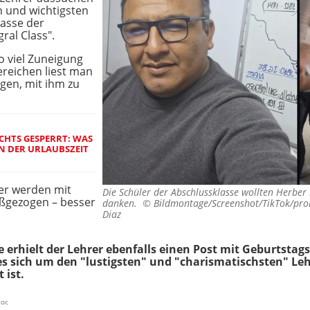
n und wichtigsten
lasse der
ral Class".
o viel Zuneigung
reichen liest man
ngen, mit ihm zu
HTS GESPERRT: WAS
N DER URLAUBSZEIT
der werden mit
Die Schüler der Abschlussklasse wollten Herber
oßgezogen – besser
danken. ©
Bildmontage/Screenshot/TikTok/pro
Diaz
e erhielt der Lehrer ebenfalls einen Post mit Geburtsta
 sich um den "lustigsten" und "charismatischsten" Lehre
 ist.
toc