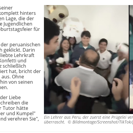
seiner
komplett hinters
gen Lage, die der
e Jugendlichen
burtstagsfeier für
 der peruanischen
h geklickt. Darin
liebte Lehrkraft
onfetti und
 schließlich
iert hat, bricht der
n aus. Ohne
hin von seinen
men.
 der Liebe
schreiben die
r Tutor hätte
rer und Kumpel"
Ein Lehrer aus Peru, der zuerst eine Prügelei v
und verehren Sie",
überrascht. ©
Bildmontage/Screenshot/TikTok