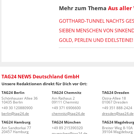
Mehr zum Thema
Aus aller
GOTTHARD-TUNNEL NACHTS GESP
SIEBEN MENSCHEN VON SINKEND
GOLD, PERLEN UND EDELSTEINE
TAG24 NEWS Deutschland GmbH
Unsere Redaktionen direkt für Dich vor Ort:
TAG24 Berlin
TAG24 Chemnitz
TAG24 Dresden
Schönhauser Allee 36
Am Rathaus 2
Ostra-Allee 18
10435 Berlin
09111 Chemnitz
01067 Dresden
+49 30 120880900
+49 371 6906600
+49 351 888-2424
berlin@tag24.de
chemnitz@tag24.de
dresden@tag24.de
TAG24 Hamburg
TAG24 München
TAG24 Magdebur
Am Sandtorkai 77
+49 89 215390320
Breiter Weg 8-10A
20457 Hamburg
39104 Magdeburg
muenchen@tag24.de