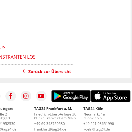
AUS
ONSTRANTEN LOS
Zurück zur Übersicht
uttgart
TAG24 Frankfurt a. M.
TAG24 Köln
aße 2
Friedrich-Ebert-Anlage 36
Neumarkt 1a
ttgart
60325 Frankfurt am Main
50667 Köln
21952530
+49 69 348750580
+49 221 98651990
t@tag24.de
frankfurt@tag24.de
koeln@tag24.de