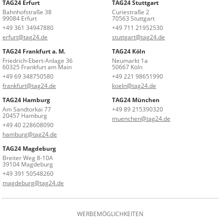
TAG24 Erfurt
TAG24 Stuttgart
Bahnhofstraße 38
Curiestraße 2
99084 Erfurt
70563 Stuttgart
+49 361 34947880
+49 711 21952530
erfurt@tag24.de
stuttgart@tag24.de
TAG24 Frankfurt a. M.
TAG24 Köln
Friedrich-Ebert-Anlage 36
Neumarkt 1a
60325 Frankfurt am Main
50667 Köln
+49 69 348750580
+49 221 98651990
frankfurt@tag24.de
koeln@tag24.de
TAG24 Hamburg
TAG24 München
Am Sandtorkai 77
+49 89 215390320
20457 Hamburg
muenchen@tag24.de
+49 40 228608090
hamburg@tag24.de
TAG24 Magdeburg
Breiter Weg 8-10A
39104 Magdeburg
+49 391 50548260
magdeburg@tag24.de
WERBEMÖGLICHKEITEN