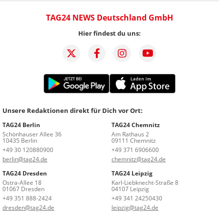
TAG24 NEWS Deutschland GmbH
Hier findest du uns:
Unsere Redaktionen direkt für Dich vor Ort:
TAG24 Berlin
TAG24 Chemnitz
Schönhauser Allee 36
Am Rathaus 2
10435 Berlin
09111 Chemnitz
+49 30 120880900
+49 371 6906600
berlin@tag24.de
chemnitz@tag24.de
TAG24 Dresden
TAG24 Leipzig
Ostra-Allee 18
Karl-Liebknecht-Straße 8
01067 Dresden
04107 Leipzig
+49 351 888-2424
+49 341 24250430
dresden@tag24.de
leipzig@tag24.de