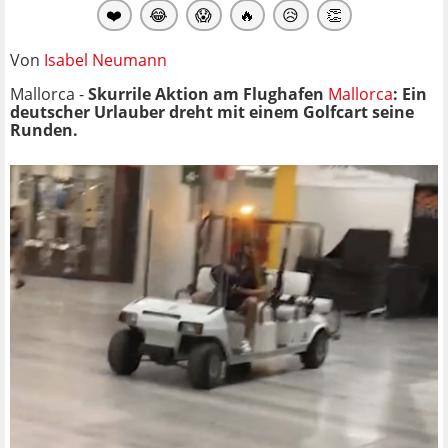
❤️
😂
😱
🔥
😥
👏
Von
Isabel Neumann
Mallorca -
Skurrile Aktion am Flughafen
Mallorca
: Ein
deutscher Urlauber dreht mit einem Golfcart seine
Runden.