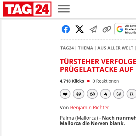
TAG24
THEMA
AUS ALLER WELT
TÜRSTEHER VERFOLGE
PRÜGELATTACKE AUF
4.718
Klicks
0
Reaktionen
❤️
😂
😱
🔥
😥
👏
Von
Benjamin Richter
Palma (Mallorca) -
Nach nunmehr 
Mallorca die Nerven blank.