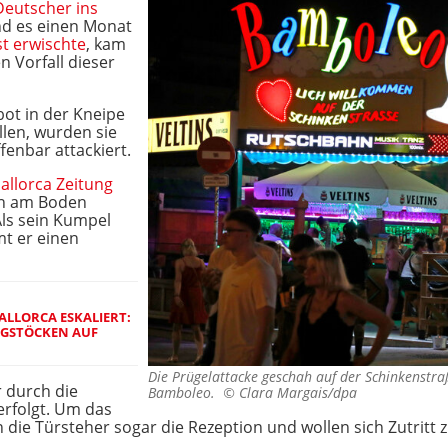
Deutscher ins
d es einen Monat
st erwischte
, kam
 Vorfall dieser
ot in der Kneipe
len, wurden sie
fenbar attackiert.
allorca Zeitung
ein am Boden
Als sein Kumpel
mt er einen
LLORCA ESKALIERT:
LAGSTÖCKEN AUF
Die Prügelattacke geschah auf der Schinkenstra
 durch die
Bamboleo. ©
Clara Margais/dpa
erfolgt. Um das
 die Türsteher sogar die Rezeption und wollen sich Zutrit