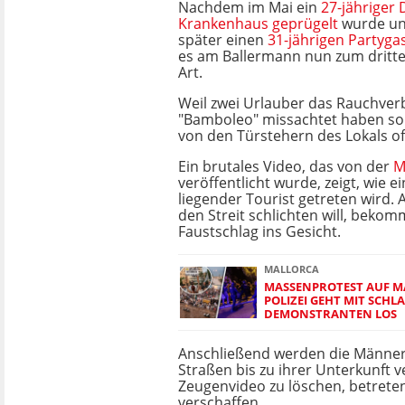
Nachdem im Mai ein
27-jähriger 
Krankenhaus geprügelt
wurde un
später einen
31-jährigen Partyga
es am Ballermann nun zum dritten
Art.
Weil zwei Urlauber das Rauchverb
"Bamboleo" missachtet haben sol
von den Türstehern des Lokals of
Ein brutales Video, das von der
M
veröffentlicht wurde, zeigt, wie 
liegender Tourist getreten wird. 
den Streit schlichten will, bekom
Faustschlag ins Gesicht.
MALLORCA
MASSENPROTEST AUF MA
POLIZEI GEHT MIT SCH
DEMONSTRANTEN LOS
Anschließend werden die Männer
Straßen bis zu ihrer Unterkunft v
Zeugenvideo zu löschen, betreten
verschaffen.