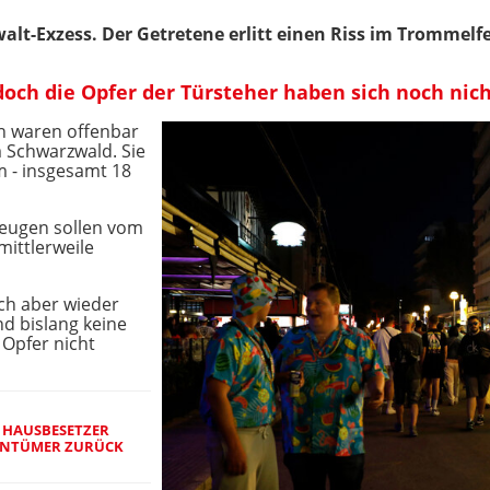
walt-Exzess. Der Getretene erlitt einen Riss im Trommelfe
 doch die Opfer der Türsteher haben sich noch nic
n waren offenbar
m Schwarzwald. Sie
 - insgesamt 18
eugen sollen vom
mittlerweile
ich aber wieder
nd bislang keine
 Opfer nicht
: HAUSBESETZER
IGENTÜMER ZURÜCK