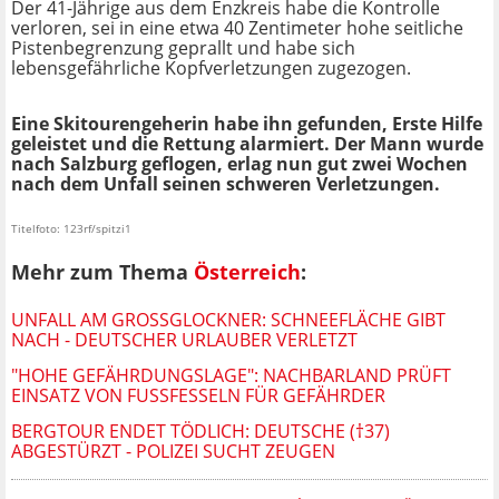
Der 41-Jährige aus dem Enzkreis habe die Kontrolle
verloren, sei in eine etwa 40 Zentimeter hohe seitliche
Pistenbegrenzung geprallt und habe sich
lebensgefährliche Kopfverletzungen zugezogen.
Eine Skitourengeherin habe ihn gefunden, Erste Hilfe
geleistet und die Rettung alarmiert. Der Mann wurde
nach Salzburg geflogen, erlag nun gut zwei Wochen
nach dem Unfall seinen schweren Verletzungen.
Titelfoto: 123rf/spitzi1
Mehr zum Thema
Österreich
:
UNFALL AM GROSSGLOCKNER: SCHNEEFLÄCHE GIBT N
ACH - DEUTSCHER URLAUBER VERLETZT
"HOHE GEFÄHRDUNGSLAGE": NACHBARLAND PRÜFT
EINSATZ VON FUSSFESSELN FÜR GEFÄHRDER
BERGTOUR ENDET TÖDLICH: DEUTSCHE (†37)
ABGESTÜRZT - POLIZEI SUCHT ZEUGEN