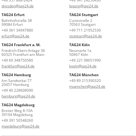
+49 351 888-2424
+49 341 24250430
dresden@tag24.de
leipzig@tag24.de
TAG24 Erfurt
TAG24 Stuttgart
Bahnhofstraße 38
Curiestraße 2
99084 Erfurt
70563 Stuttgart
+49 361 34947880
+49 711 21952530
erfurt@tag24.de
stuttgart@tag24.de
TAG24 Frankfurt a. M.
TAG24 Köln
Friedrich-Ebert-Anlage 36
Neumarkt 1a
60325 Frankfurt am Main
50667 Köln
+49 69 348750580
+49 221 98651990
frankfurt@tag24.de
koeln@tag24.de
TAG24 Hamburg
TAG24 München
Am Sandtorkai 77
+49 89 215390320
20457 Hamburg
muenchen@tag24.de
+49 40 228608090
hamburg@tag24.de
TAG24 Magdeburg
Breiter Weg 8-10A
39104 Magdeburg
+49 391 50548260
magdeburg@tag24.de