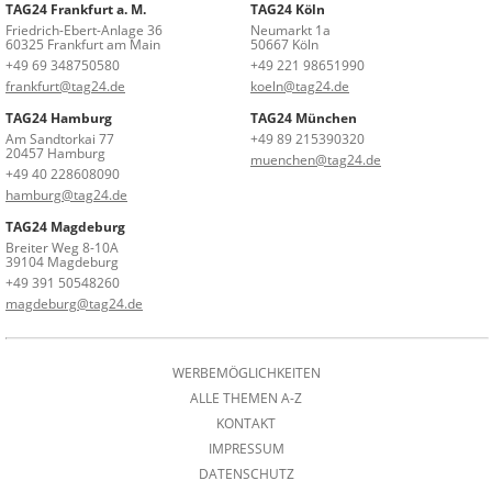
TAG24 Frankfurt a. M.
TAG24 Köln
Friedrich-Ebert-Anlage 36
Neumarkt 1a
60325 Frankfurt am Main
50667 Köln
+49 69 348750580
+49 221 98651990
frankfurt@tag24.de
koeln@tag24.de
TAG24 Hamburg
TAG24 München
Am Sandtorkai 77
+49 89 215390320
20457 Hamburg
muenchen@tag24.de
+49 40 228608090
hamburg@tag24.de
TAG24 Magdeburg
Breiter Weg 8-10A
39104 Magdeburg
+49 391 50548260
magdeburg@tag24.de
WERBEMÖGLICHKEITEN
ALLE THEMEN A-Z
KONTAKT
IMPRESSUM
DATENSCHUTZ