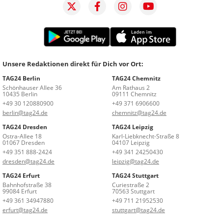
Unsere Redaktionen direkt für Dich vor Ort:
TAG24 Berlin
TAG24 Chemnitz
Schönhauser Allee 36
Am Rathaus 2
10435 Berlin
09111 Chemnitz
+49 30 120880900
+49 371 6906600
berlin@tag24.de
chemnitz@tag24.de
TAG24 Dresden
TAG24 Leipzig
Ostra-Allee 18
Karl-Liebknecht-Straße 8
01067 Dresden
04107 Leipzig
+49 351 888-2424
+49 341 24250430
dresden@tag24.de
leipzig@tag24.de
TAG24 Erfurt
TAG24 Stuttgart
Bahnhofstraße 38
Curiestraße 2
99084 Erfurt
70563 Stuttgart
+49 361 34947880
+49 711 21952530
erfurt@tag24.de
stuttgart@tag24.de