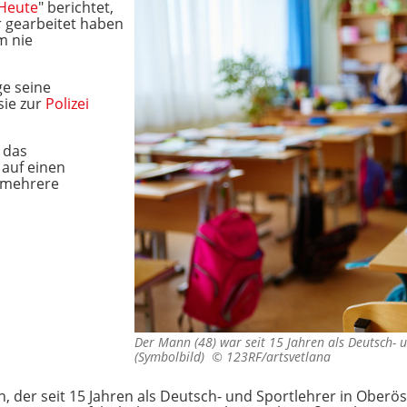
Heute
" berichtet,
r gearbeitet haben
m nie
ge seine
sie zur
Polizei
 das
auf einen
e mehrere
Der Mann (48) war seit 15 Jahren als Deutsch- u
(Symbolbild) ©
123RF/artsvetlana
n, der seit 15 Jahren als Deutsch- und Sportlehrer in Oberö