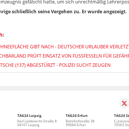
lomzeugnis gefälscht hatte, um sich unrechtmäßig Lehrerpos
hrige schließlich seine Vergehen zu. Er wurde angezeigt.
h
:
HNEEFLÄCHE GIBT NACH - DEUTSCHER URLAUBER VERLETZT
HBARLAND PRÜFT EINSATZ VON FUSSFESSELN FÜR GEFÄHR
SCHE (†37) ABGESTÜRZT - POLIZEI SUCHT ZEUGEN
TAG24 Leipzig
TAG24 Erfurt
TAG24 St
Karl-Liebknecht-Straße 8
Bahnhofstraße 38
Curiestr
04107 Leipzig
99084 Erfurt
70563 Stu