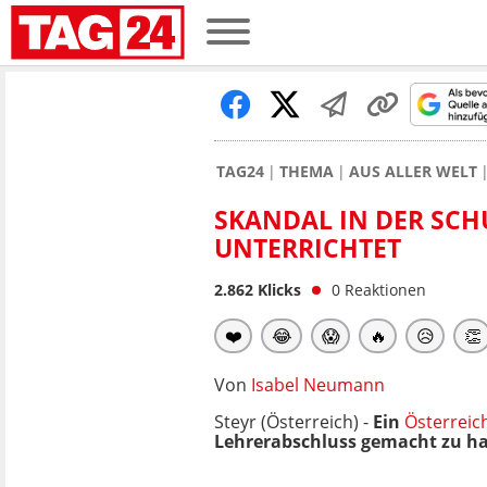
TAG24
THEMA
AUS ALLER WELT
SKANDAL IN DER SCH
UNTERRICHTET
2.862
Klicks
0
Reaktionen
❤️
😂
😱
🔥
😥
👏
Von
Isabel Neumann
Steyr (Österreich) -
Ein
Österreic
Lehrerabschluss gemacht zu hab