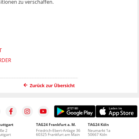
itionen zu verschaffen.
DER
Zurück zur Übersicht
uttgart
TAG24 Frankfurt a. M.
TAG24 Köln
aße 2
Friedrich-Ebert-Anlage 36
Neumarkt 1a
ttgart
60325 Frankfurt am Main
50667 Köln