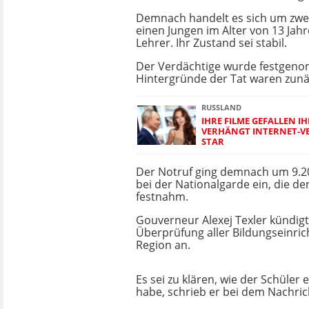
Demnach handelt es sich um zw
einen Jungen im Alter von 13 Jah
Lehrer. Ihr Zustand sei stabil.
Der Verdächtige wurde festgen
Hintergründe der Tat waren zunä
RUSSLAND
IHRE FILME GEFALLEN I
VERHÄNGT INTERNET-V
STAR
Der Notruf ging demnach um 9.20
bei der Nationalgarde ein, die de
festnahm.
Gouverneur Alexej Texler kündigt
Überprüfung aller Bildungseinric
Region an.
Es sei zu klären, wie der Schül
habe, schrieb er bei dem Nachri