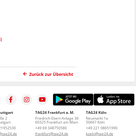
R
Zurück zur Übersicht
uttgart
TAG24 Frankfurt a. M.
TAG24 Köln
aße 2
Friedrich-Ebert-Anlage 36
Neumarkt 1a
ttgart
60325 Frankfurt am Main
50667 Köln
21952530
+49 69 348750580
+49 221 98651990
t@tag24.de
frankfurt@tag24.de
koeln@tag24.de