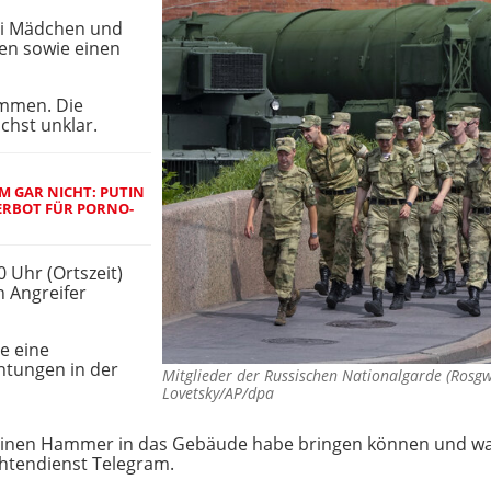
ei Mädchen und
ren sowie einen
ommen. Die
chst unklar.
HM GAR NICHT: PUTIN
ERBOT FÜR PORNO-
 Uhr (Ortszeit)
n Angreifer
e eine
htungen in der
Mitglieder der Russischen Nationalgarde (Ros
Lovetsky/AP/dpa
er einen Hammer in das Gebäude habe bringen können und w
chtendienst Telegram.