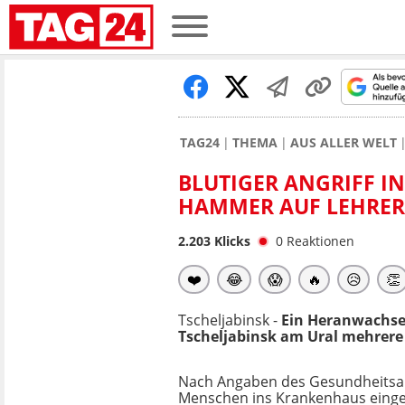
TAG24
THEMA
AUS ALLER WELT
BLUTIGER ANGRIFF IN
HAMMER AUF LEHRER 
2.203
Klicks
0
Reaktionen
❤️
😂
😱
🔥
😥
👏
Tscheljabinsk -
Ein Heranwachsen
Tscheljabinsk am Ural mehrere
Nach Angaben des Gesundheitsa
Menschen ins Krankenhaus eingel