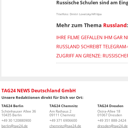
Russische Schulen sind am Ein
Titelfoto: Dmitri Lovetsky/AP/dpa
Mehr zum Thema
Russland
:
IHRE FILME GEFALLEN IHM GAR 
RUSSLAND SCHREIBT TELEGRAM
ZUGRIFF AN GRENZE: RUSSISCH
TAG24 NEWS Deutschland GmbH
Unsere Redaktionen direkt für Dich vor Ort:
TAG24 Berlin
TAG24 Chemnitz
TAG24 Dresden
Schönhauser Allee 36
Am Rathaus 2
Ostra-Allee 18
10435 Berlin
09111 Chemnitz
01067 Dresden
+49 30 120880900
+49 371 6906600
+49 351 888-2424
berlin@tag24.de
chemnitz@tag24.de
dresden@tag24.de