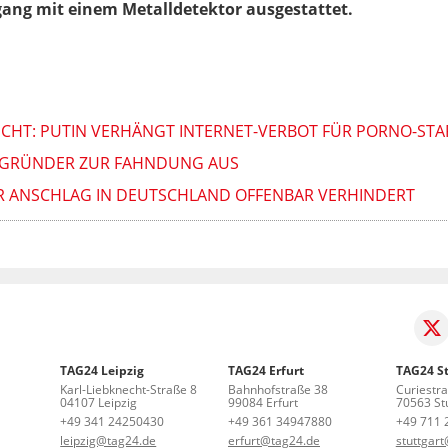
gang mit einem Metalldetektor ausgestattet.
NICHT: PUTIN VERHÄNGT INTERNET-VERBOT FÜR PORNO-STA
-GRÜNDER ZUR FAHNDUNG AUS
ER ANSCHLAG IN DEUTSCHLAND OFFENBAR VERHINDERT
TAG24 Leipzig
TAG24 Erfurt
TAG24 St
Karl-Liebknecht-Straße 8
Bahnhofstraße 38
Curiestr
04107 Leipzig
99084 Erfurt
70563 Stu
+49 341 24250430
+49 361 34947880
+49 711 
leipzig@tag24.de
erfurt@tag24.de
stuttgar