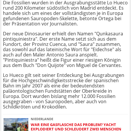
Die Fossilien wurden in der Ausgrabungsstätte Lo Hueco
rund 200 Kilometer südöstlich von Madrid entdeckt. Es
handele sich um eines der vollständigsten je in Europa
gefundenen Sauropoden-Skelette, betonte Ortega bei
der Präsentation vor Journalisten.
Der neue Dinosaurier erhielt den Namen "Qunkasaura
pintiquiniestra". Der erste Name setzt sich aus dem
Fundort, der Provinz Cuenca, und "Saura" zusammen,
das sowohl auf das lateinische Wort für "Eidechse" als
auch auf den Maler Antonio Saura anspielt.
"Pintiquiniestra" heißt die Figur einer riesigen Königin
aus dem Buch "Don Quijote" von Miguel de Cervantes.
Lo Hueco gilt seit seiner Entdeckung bei Ausgrabungen
für die Hochgeschwindigkeitsstrecke der spanischen
Bahn im Jahr 2007 als eine der bedeutendsten
paläontologischen Fundstätten der Oberkreide in
Europa. Dort wurden bislang mehr 12.000 Fossilien
ausgegraben - von Sauropoden, aber auch von
Schildkröten und Krokodilen.
NIEDERLANDE
WAR EINE GASFLASCHE DAS PROBLEM? YACHT
EXPLODIERT UND SCHLEUDERT ZWEI MENSCHEN