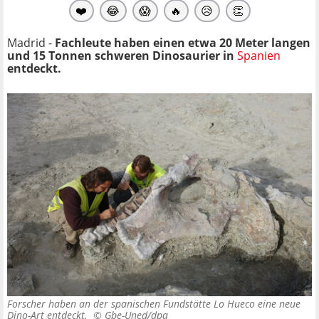
❤️
😂
😱
🔥
😥
👏
Madrid -
Fachleute haben einen etwa 20 Meter langen
und 15 Tonnen schweren Dinosaurier in
Spanien
entdeckt.
Forscher haben an der spanischen Fundstätte Lo Hueco eine neue
Dino-Art entdeckt. ©
Gbe-Uned/dpa