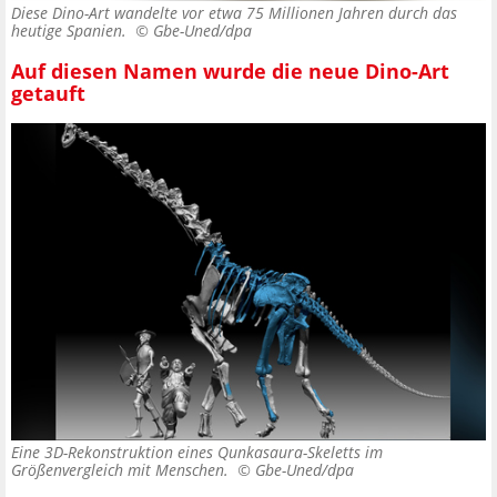
Diese Dino-Art wandelte vor etwa 75 Millionen Jahren durch das
heutige Spanien. ©
Gbe-Uned/dpa
Auf diesen Namen wurde die neue Dino-Art
getauft
Eine 3D-Rekonstruktion eines Qunkasaura-Skeletts im
Größenvergleich mit Menschen. ©
Gbe-Uned/dpa