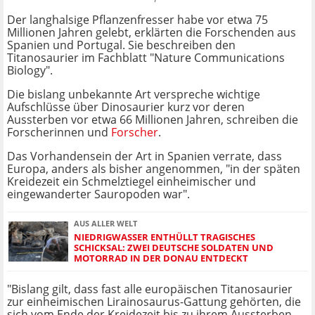
Der langhalsige Pflanzenfresser habe vor etwa 75
Millionen Jahren gelebt, erklärten die Forschenden aus
Spanien und Portugal. Sie beschreiben den
Titanosaurier im Fachblatt "Nature Communications
Biology".
Die bislang unbekannte Art verspreche wichtige
Aufschlüsse über Dinosaurier kurz vor deren
Aussterben vor etwa 66 Millionen Jahren, schreiben die
Forscherinnen und
Forscher
.
Das Vorhandensein der Art in Spanien verrate, dass
Europa, anders als bisher angenommen, "in der späten
Kreidezeit ein Schmelztiegel einheimischer und
eingewanderter Sauropoden war".
AUS ALLER WELT
NIEDRIGWASSER ENTHÜLLT TRAGISCHES
SCHICKSAL: ZWEI DEUTSCHE SOLDATEN UND
MOTORRAD IN DER DONAU ENTDECKT
"Bislang gilt, dass fast alle europäischen Titanosaurier
zur einheimischen Lirainosaurus-Gattung gehörten, die
sich vom Ende der Kreidezeit bis zu ihrem Aussterben