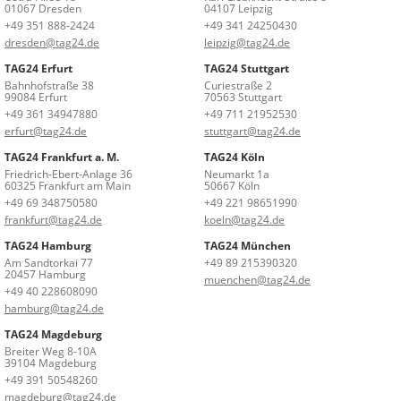
01067 Dresden
04107 Leipzig
+49 351 888-2424
+49 341 24250430
dresden@tag24.de
leipzig@tag24.de
TAG24 Erfurt
TAG24 Stuttgart
Bahnhofstraße 38
Curiestraße 2
99084 Erfurt
70563 Stuttgart
+49 361 34947880
+49 711 21952530
erfurt@tag24.de
stuttgart@tag24.de
TAG24 Frankfurt a. M.
TAG24 Köln
Friedrich-Ebert-Anlage 36
Neumarkt 1a
60325 Frankfurt am Main
50667 Köln
+49 69 348750580
+49 221 98651990
frankfurt@tag24.de
koeln@tag24.de
TAG24 Hamburg
TAG24 München
Am Sandtorkai 77
+49 89 215390320
20457 Hamburg
muenchen@tag24.de
+49 40 228608090
hamburg@tag24.de
TAG24 Magdeburg
Breiter Weg 8-10A
39104 Magdeburg
+49 391 50548260
magdeburg@tag24.de