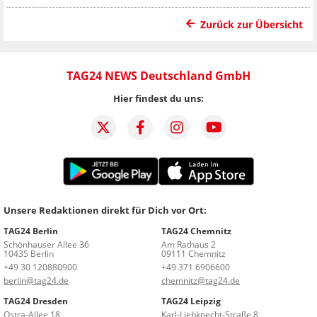
Zurück zur Übersicht
TAG24 NEWS Deutschland GmbH
Hier findest du uns:
Unsere Redaktionen direkt für Dich vor Ort:
TAG24 Berlin
TAG24 Chemnitz
Schönhauser Allee 36
Am Rathaus 2
10435 Berlin
09111 Chemnitz
+49 30 120880900
+49 371 6906600
berlin@tag24.de
chemnitz@tag24.de
TAG24 Dresden
TAG24 Leipzig
Ostra-Allee 18
Karl-Liebknecht-Straße 8