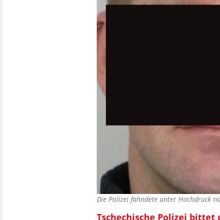
Die Polizei fahndete unter Hochdruck na
Tschechische Polizei bittet