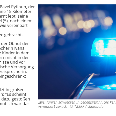
avel Pytloun, der
eine 15 Kilometer
rnt lebt, seine
l (5), nach einem
wie vereinbart
ec gebracht.
s der Obhut der
echerin Ivana
e Kinder in dem
ern nicht in der
nisse und vor
nische Versorgung
izeisprecherin.
eingeschränkt
tzt in großer
: "Es scheint,
r dazu gestoßen
Zwei Jungen schwebten in Lebensgefahr. Sie keh
rmutlich war das
vereinbart zurück. ©
123RF / chalabala