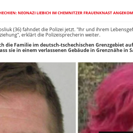
CHECHIEN: NEONAZI LIEBICH IM CHEMNITZER FRAUENKNAST ANGEKO
sliuk (36) fahndet die Polizei jetzt. "Ihr und ihrem Lebensg
ehung", erklärt die Polizeisprecherin weiter.
ich die Familie im deutsch-tschechischen Grenzgebiet au
ass sie in einem verlassenen Gebäude in Grenznähe in 