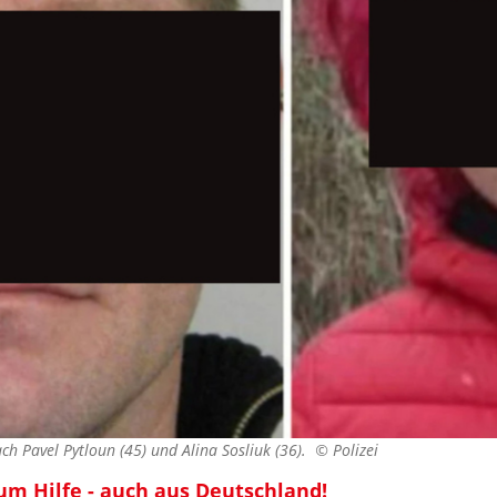
ch Pavel Pytloun (45) und Alina Sosliuk (36). ©
Polizei
 um Hilfe - auch aus Deutschland!