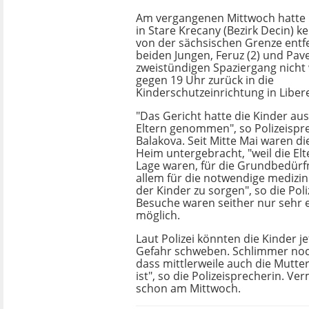
Am vergangenen Mittwoch hatte P
in Stare Krecany (Bezirk Decin) k
von der sächsischen Grenze entfe
beiden Jungen, Feruz (2) und Pave
zweistündigen Spaziergang nicht 
gegen 19 Uhr zurück in die
Kinderschutzeinrichtung in Liber
"Das Gericht hatte die Kinder au
Eltern genommen", so Polizeispr
Balakova. Seit Mitte Mai waren di
Heim untergebracht, "weil die Elt
Lage waren, für die Grundbedürf
allem für die notwendige medizi
der Kinder zu sorgen", so die Pol
Besuche waren seither nur sehr 
möglich.
Laut Polizei könnten die Kinder je
Gefahr schweben. Schlimmer noch
dass mittlerweile auch die Mutte
ist", so die Polizeisprecherin. Ve
schon am Mittwoch.