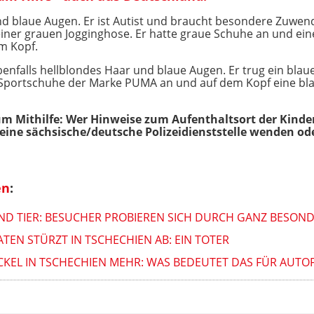
nd blaue Augen. Er ist Autist und braucht besondere Zuwen
einer grauen Jogginghose. Er hatte graue Schuhe an und ei
m Kopf.
benfalls hellblondes Haar und blaue Augen. Er trug ein blau
 Sportschuhe der Marke PUMA an und auf dem Kopf eine bl
t um Mithilfe: Wer Hinweise zum Aufenthaltsort der Kind
ine sächsische/deutsche Polizeidienststelle wenden od
en
:
D TIER: BESUCHER PROBIEREN SICH DURCH GANZ BESON
EN STÜRZT IN TSCHECHIEN AB: EIN TOTER
CKEL IN TSCHECHIEN MEHR: WAS BEDEUTET DAS FÜR AUTO