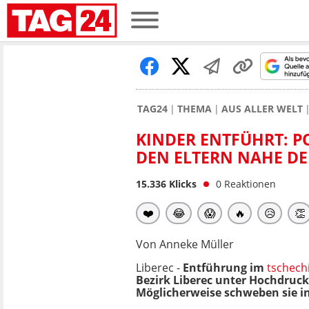
TAG24
THEMA
AUS ALLER WELT
KINDER ENTFÜHRT: PO
DEN ELTERN NAHE DE
15.336
Klicks
0
Reaktionen
❤️
😂
😱
🔥
😥
👏
Von Anneke Müller
Liberec -
Entführung im
tschech
Bezirk Liberec unter Hochdruck 
Möglicherweise schweben sie in