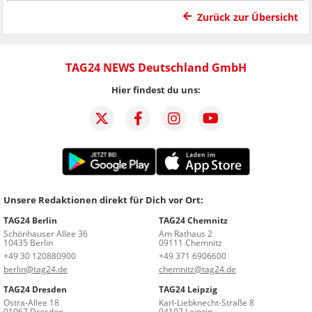
Zurück zur Übersicht
TAG24 NEWS Deutschland GmbH
Hier findest du uns:
Unsere Redaktionen direkt für Dich vor Ort:
TAG24 Berlin
TAG24 Chemnitz
Schönhauser Allee 36
Am Rathaus 2
10435 Berlin
09111 Chemnitz
+49 30 120880900
+49 371 6906600
berlin@tag24.de
chemnitz@tag24.de
TAG24 Dresden
TAG24 Leipzig
Ostra-Allee 18
Karl-Liebknecht-Straße 8
01067 Dresden
04107 Leipzig