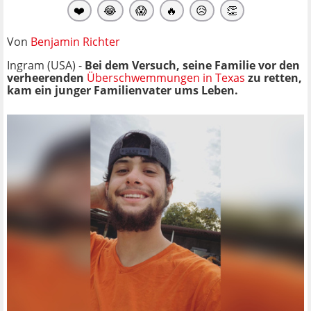
❤️
😂
😱
🔥
😥
👏
Von
Benjamin Richter
Ingram (USA) -
Bei dem Versuch, seine Familie vor den
verheerenden
Überschwemmungen in Texas
zu retten,
kam ein junger Familienvater ums Leben.