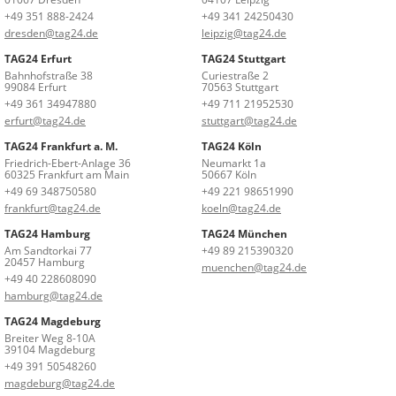
+49 351 888-2424
+49 341 24250430
dresden@tag24.de
leipzig@tag24.de
TAG24 Erfurt
TAG24 Stuttgart
Bahnhofstraße 38
Curiestraße 2
99084 Erfurt
70563 Stuttgart
+49 361 34947880
+49 711 21952530
erfurt@tag24.de
stuttgart@tag24.de
TAG24 Frankfurt a. M.
TAG24 Köln
Friedrich-Ebert-Anlage 36
Neumarkt 1a
60325 Frankfurt am Main
50667 Köln
+49 69 348750580
+49 221 98651990
frankfurt@tag24.de
koeln@tag24.de
TAG24 Hamburg
TAG24 München
Am Sandtorkai 77
+49 89 215390320
20457 Hamburg
muenchen@tag24.de
+49 40 228608090
hamburg@tag24.de
TAG24 Magdeburg
Breiter Weg 8-10A
39104 Magdeburg
+49 391 50548260
magdeburg@tag24.de