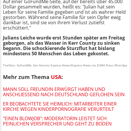
Auf einer GoFundMe-Seite, auf der bereits über 45.000
Dollar gesammelt wurden, heißt es: "Julian hat sein
Leben für seine Familie gegeben und ist als wahrer Held
gestorben. Während seine Familie für sein Opfer ewig
dankbar ist, sind sie von ihrem Verlust zutiefst
erschüttert."
Julians Leiche wurde erst Stunden später am Freitag
geborgen, als das Wasser in Kerr County zu sinken
begann. Die schockierende Sturzflut hat bislang
mindestens 50 Menschen das Leben gekostet.
Titelfoto: GoFundMe, San Antonio Express-News/Express-News via ZUMA Press Wire/dpa
Mehr zum Thema
USA
:
MANN SOLL FREUNDIN ERWÜRGT HABEN UND
ANSCHLIESSEND NACH DEUTSCHLAND GEFLOHEN SEIN
ER BEOBACHTETE SIE HEIMLICH: MITARBEITER EINER
KIRCHE WEGEN KINDERPORNOGRAFIE VERURTEILT
"EINEN BLOWJOB": MODERATORIN LEISTET SICH
PEINLICHEN VERSPRECHER UND GEHT ZU BODEN