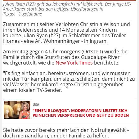
Julian Ryan (†27) galt als lebensfroh und hilfsbereit. Der junge US-
Amerikaner starb bei den heftigen Überflutungen in
Texas. ©
gofundme
Zusammen mit seiner Verlobten Christinia Wilson und
ihren beiden sechs und 14 Monate alten Kindern
kauerte Julian Ryan (†27) im Schlafzimmer des Trailer
Homes - eine Art Wohnanhänger - in Ingram.
Am Freitag gegen 4 Uhr morgens (Ortszeit) wurde die
Familie durch die Sturzfluten des Guadalupe River
wachgerüttelt, wie die
New York Times
berichtete.
"Es fing einfach an, hereinzuströmen, und wir mussten
mit der Tür kämpfen, um sie zu schließen, damit nicht zu
viel Wasser hereinkam", sagte Christinia gegenüber
einem lokalen TV-Sender.
USA
"EINEN BLOWJOB": MODERATORIN LEISTET SICH
PEINLICHEN VERSPRECHER UND GEHT ZU BODEN
Sie hatte zuvor bereits mehrfach den Notruf gewählt -
doch niemand kam, um der Familie zu helfen.