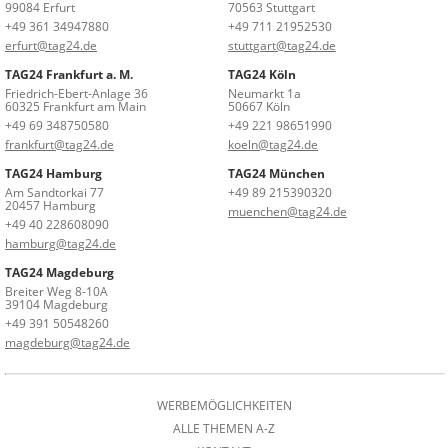
99084 Erfurt
70563 Stuttgart
+49 361 34947880
+49 711 21952530
erfurt@tag24.de
stuttgart@tag24.de
TAG24 Frankfurt a. M.
TAG24 Köln
Friedrich-Ebert-Anlage 36
Neumarkt 1a
60325 Frankfurt am Main
50667 Köln
+49 69 348750580
+49 221 98651990
frankfurt@tag24.de
koeln@tag24.de
TAG24 Hamburg
TAG24 München
Am Sandtorkai 77
+49 89 215390320
20457 Hamburg
muenchen@tag24.de
+49 40 228608090
hamburg@tag24.de
TAG24 Magdeburg
Breiter Weg 8-10A
39104 Magdeburg
+49 391 50548260
magdeburg@tag24.de
WERBEMÖGLICHKEITEN
ALLE THEMEN A-Z