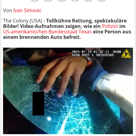
Von
Ivan Simovic
The Colony (USA) -
Tollkühne Rettung, spektakuläre
Bilder! Video-Aufnahmen zeigen, wie ein
Polizist
im
US-amerikanischen Bundesstaat Texas
eine Person aus
einem brennenden Auto befreit.