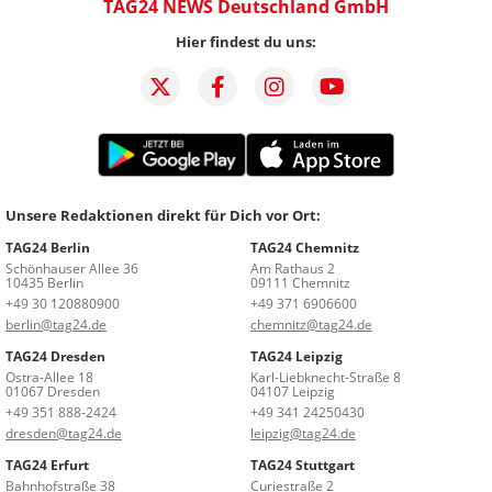
TAG24 NEWS Deutschland GmbH
Hier findest du uns:
Unsere Redaktionen direkt für Dich vor Ort:
TAG24 Berlin
TAG24 Chemnitz
Schönhauser Allee 36
Am Rathaus 2
10435 Berlin
09111 Chemnitz
+49 30 120880900
+49 371 6906600
berlin@tag24.de
chemnitz@tag24.de
TAG24 Dresden
TAG24 Leipzig
Ostra-Allee 18
Karl-Liebknecht-Straße 8
01067 Dresden
04107 Leipzig
+49 351 888-2424
+49 341 24250430
dresden@tag24.de
leipzig@tag24.de
TAG24 Erfurt
TAG24 Stuttgart
Bahnhofstraße 38
Curiestraße 2