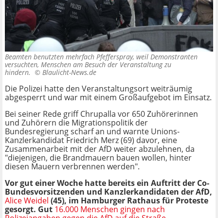
Beamten benutzten mehrfach Pfefferspray, weil Demonstranten
versuchten, Menschen am Besuch der Veranstaltung zu
hindern. ©
Blaulicht-News.de
Die Polizei hatte den Veranstaltungsort weiträumig
abgesperrt und war mit einem Großaufgebot im Einsatz.
Bei seiner Rede griff Chrupalla vor 650 Zuhörerinnen
und Zuhörern die Migrationspolitik der
Bundesregierung scharf an und warnte Unions-
Kanzlerkandidat Friedrich Merz (69) davor, eine
Zusammenarbeit mit der AfD weiter abzulehnen, da
"diejenigen, die Brandmauern bauen wollen, hinter
diesen Mauern verbrennen werden".
Vor gut einer Woche hatte bereits ein Auftritt der Co-
Bundesvorsitzenden und Kanzlerkandidaten der AfD,
Alice Weidel
(45), im Hamburger Rathaus für Proteste
gesorgt. Gut
16.000 Menschen gingen nach