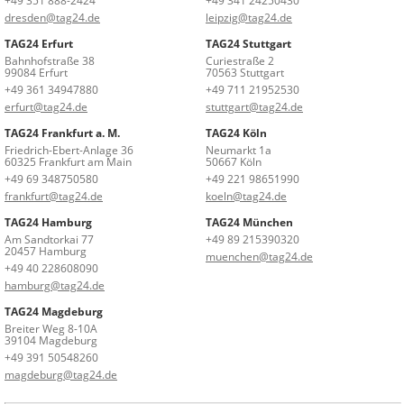
+49 351 888-2424
+49 341 24250430
dresden@tag24.de
leipzig@tag24.de
TAG24 Erfurt
TAG24 Stuttgart
Bahnhofstraße 38
Curiestraße 2
99084 Erfurt
70563 Stuttgart
+49 361 34947880
+49 711 21952530
erfurt@tag24.de
stuttgart@tag24.de
TAG24 Frankfurt a. M.
TAG24 Köln
Friedrich-Ebert-Anlage 36
Neumarkt 1a
60325 Frankfurt am Main
50667 Köln
+49 69 348750580
+49 221 98651990
frankfurt@tag24.de
koeln@tag24.de
TAG24 Hamburg
TAG24 München
Am Sandtorkai 77
+49 89 215390320
20457 Hamburg
muenchen@tag24.de
+49 40 228608090
hamburg@tag24.de
TAG24 Magdeburg
Breiter Weg 8-10A
39104 Magdeburg
+49 391 50548260
magdeburg@tag24.de