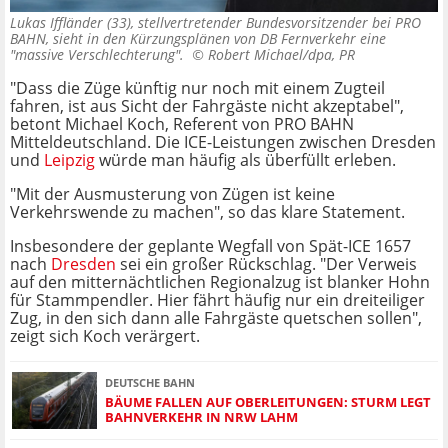
Lukas Iffländer (33), stellvertretender Bundesvorsitzender bei PRO
BAHN, sieht in den Kürzungsplänen von DB Fernverkehr eine
"massive Verschlechterung". ©
Robert Michael/dpa, PR
"Dass die Züge künftig nur noch mit einem Zugteil
fahren, ist aus Sicht der Fahrgäste nicht akzeptabel",
betont Michael Koch, Referent von PRO BAHN
Mitteldeutschland. Die ICE-Leistungen zwischen Dresden
und
Leipzig
würde man häufig als überfüllt erleben.
"Mit der Ausmusterung von Zügen ist keine
Verkehrswende zu machen", so das klare Statement.
Insbesondere der geplante Wegfall von Spät-ICE 1657
nach
Dresden
sei ein großer Rückschlag. "Der Verweis
auf den mitternächtlichen Regionalzug ist blanker Hohn
für Stammpendler. Hier fährt häufig nur ein dreiteiliger
Zug, in den sich dann alle Fahrgäste quetschen sollen",
zeigt sich Koch verärgert.
DEUTSCHE BAHN
BÄUME FALLEN AUF OBERLEITUNGEN: STURM LEGT
BAHNVERKEHR IN NRW LAHM