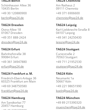
TAG24 Berlin
TAG24 Chemnitz
Schönhauser Allee 36
Am Rathaus 2
10435 Berlin
09111 Chemnitz
+49 30 120880900
+49 371 6906600
berlin@tag24.de
chemnitz@tag24.de
TAG24 Dresden
TAG24 Leipzig
Ostra-Allee 18
Karl-Liebknecht-Straße 8
01067 Dresden
04107 Leipzig
+49 351 888-2424
+49 341 24250430
dresden@tag24.de
leipzig@tag24.de
TAG24 Erfurt
TAG24 Stuttgart
Bahnhofstraße 38
Curiestraße 2
99084 Erfurt
70563 Stuttgart
+49 361 34947880
+49 711 21952530
erfurt@tag24.de
stuttgart@tag24.de
TAG24 Frankfurt a. M.
TAG24 Köln
Friedrich-Ebert-Anlage 36
Neumarkt 1a
60325 Frankfurt am Main
50667 Köln
+49 69 348750580
+49 221 98651990
frankfurt@tag24.de
koeln@tag24.de
TAG24 Hamburg
TAG24 München
Am Sandtorkai 77
+49 89 215390320
20457 Hamburg
muenchen@tag24.de