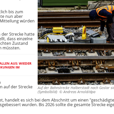
lich bis zum
nte nun aber
Mitteilung würden
der Strecke hatte
lt, dass einzelne
lechten Zustand
en müssten.
ALLEN AUS: WIEDER
NKUNGEN IM
n
n auf der Strecke
Auf der Bahnstrecke Halberstadt nach Goslar si
(Symbolbild) ©
Andreas Arnold/dpa
t, handelt es sich bei dem Abschnitt um einen "geschädigte
usgebessert wurden. Bis 2026 sollte die gesamte Strecke eig