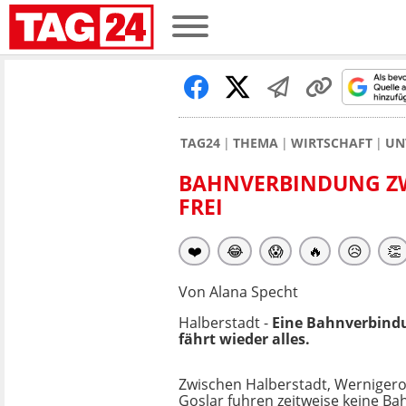
TAG24
THEMA
WIRTSCHAFT
UN
BAHNVERBINDUNG ZW
FREI
❤️
😂
😱
🔥
😥
👏
Von Alana Specht
Halberstadt -
Eine Bahnverbind
fährt wieder alles.
Zwischen Halberstadt, Werniger
Goslar fuhren zeitweise keine Ba