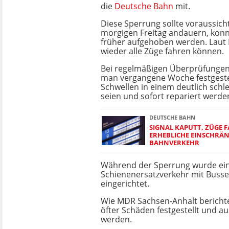
die
Deutsche Bahn
mit.
Diese Sperrung sollte voraussicht
morgigen Freitag andauern, kon
früher aufgehoben werden. Laut 
wieder alle Züge fahren können.
Bei regelmäßigen Überprüfungen 
man vergangene Woche festgestel
Schwellen in einem deutlich sch
seien und sofort repariert werd
DEUTSCHE BAHN
SIGNAL KAPUTT, ZÜGE F
ERHEBLICHE EINSCHRÄ
BAHNVERKEHR
Während der Sperrung wurde ei
Schienenersatzverkehr mit Busse
eingerichtet.
Wie MDR Sachsen-Anhalt berichte
öfter Schäden festgestellt und a
werden.