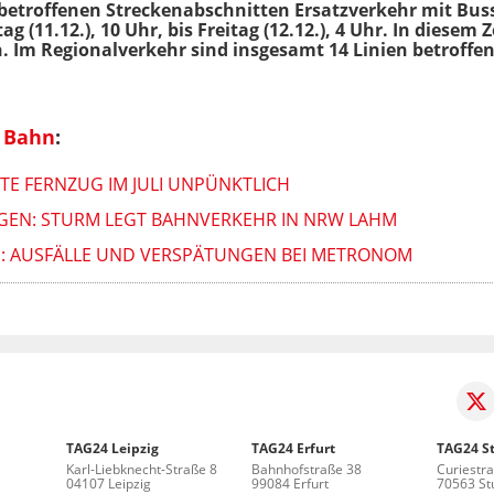
 betroffenen Streckenabschnitten Ersatzverkehr mit Buss
(11.12.), 10 Uhr, bis Freitag (12.12.), 4 Uhr. In diesem 
Im Regionalverkehr sind insgesamt 14 Linien betroffen
 Bahn
:
ITE FERNZUG IM JULI UNPÜNKTLICH
GEN: STURM LEGT BAHNVERKEHR IN NRW LAHM
E: AUSFÄLLE UND VERSPÄTUNGEN BEI METRONOM
TAG24 Leipzig
TAG24 Erfurt
TAG24 St
Karl-Liebknecht-Straße 8
Bahnhofstraße 38
Curiestr
04107 Leipzig
99084 Erfurt
70563 Stu