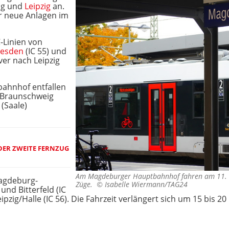
ig und
Leipzig
an.
ür neue Anlagen im
-Linien von
esden
(IC 55) und
er nach Leipzig
hnhof entfallen
 Braunschweig
(Saale)
EDER ZWEITE FERNZUG
Am Magdeburger Hauptbahnhof fahren am 11. 
Magdeburg-
Züge. ©
Isabelle Wiermann/TAG24
nd Bitterfeld (IC
pzig/Halle (IC 56). Die Fahrzeit verlängert sich um 15 bis 