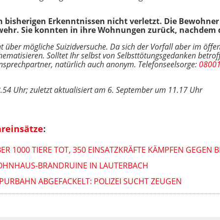
isherigen Erkenntnissen nicht verletzt. Die Bewohner h
rwehr. Sie konnten in ihre Wohnungen zurück, nachdem 
t über mögliche Suizidversuche.
Da sich der Vorfall aber im öffe
hematisieren.
Solltet Ihr selbst von Selbsttötungsgedanken betroff
nsprechpartner, natürlich auch anonym. Telefonseelsorge:
0800
54 Uhr; zuletzt aktualisiert am 6. September um 11.17 Uhr
reinsätze
:
ER 1000 TIERE TOT, 350 EINSATZKRÄFTE KÄMPFEN GEGEN 
OHNHAUS-BRANDRUINE IN LAUTERBACH
URBAHN ABGEFACKELT: POLIZEI SUCHT ZEUGEN