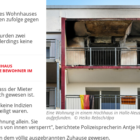
 des Wohnhauses
n zufolge gegen
wurden zwei
lerdings keine
NHAUS
E BEWOHNER IM
ss der Mieter
ch gewesen ist.
keine Indizien
iligt waren.
Eine Wohnung in einem Hochhaus in Halle-Neus
aufgefunden. ©
Heiko Rebsch/dpa
nung allein. Sie
s von innen versperrt", berichtete Polizeisprecherin Antje 
in dem völlig ausgebrannten Zuhause gewesen.