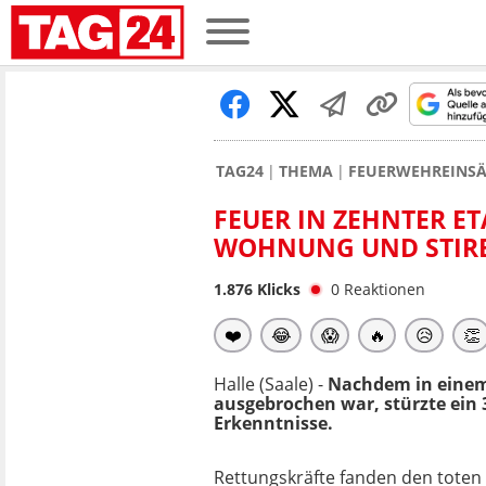
TAG24
THEMA
FEUERWEHREINSÄ
FEUER IN ZEHNTER E
WOHNUNG UND STIR
1.876
Klicks
0
Reaktionen
❤️
😂
😱
🔥
😥
👏
Halle (Saale) -
Nachdem in eine
ausgebrochen war, stürzte ein 
Erkenntnisse.
Rettungskräfte fanden den tote