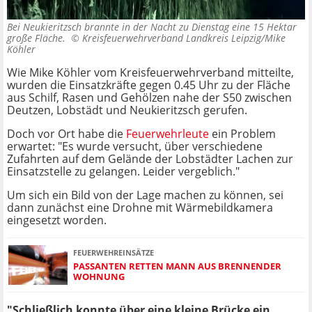
Bei Neukieritzsch brannte in der Nacht zu Dienstag eine 15 Hektar
große Fläche. ©
Kreisfeuerwehrverband Landkreis Leipzig/Mike
Köhler
Wie Mike Köhler vom Kreisfeuerwehrverband mitteilte,
wurden die Einsatzkräfte gegen 0.45 Uhr zu der Fläche
aus Schilf, Rasen und Gehölzen nahe der S50 zwischen
Deutzen, Lobstädt und Neukieritzsch gerufen.
Doch vor Ort habe die
Feuerwehrleute
ein Problem
erwartet: "Es wurde versucht, über verschiedene
Zufahrten auf dem Gelände der Lobstädter Lachen zur
Einsatzstelle zu gelangen. Leider vergeblich."
Um sich ein Bild von der Lage machen zu können, sei
dann zunächst eine Drohne mit Wärmebildkamera
eingesetzt worden.
FEUERWEHREINSÄTZE
PASSANTEN RETTEN MANN AUS BRENNENDER
WOHNUNG
"Schließlich konnte über eine kleine Brücke ein