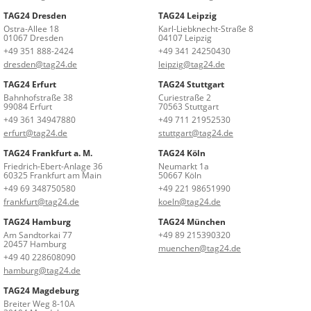
TAG24 Dresden
TAG24 Leipzig
Ostra-Allee 18
Karl-Liebknecht-Straße 8
01067 Dresden
04107 Leipzig
+49 351 888-2424
+49 341 24250430
dresden@tag24.de
leipzig@tag24.de
TAG24 Erfurt
TAG24 Stuttgart
Bahnhofstraße 38
Curiestraße 2
99084 Erfurt
70563 Stuttgart
+49 361 34947880
+49 711 21952530
erfurt@tag24.de
stuttgart@tag24.de
TAG24 Frankfurt a. M.
TAG24 Köln
Friedrich-Ebert-Anlage 36
Neumarkt 1a
60325 Frankfurt am Main
50667 Köln
+49 69 348750580
+49 221 98651990
frankfurt@tag24.de
koeln@tag24.de
TAG24 Hamburg
TAG24 München
Am Sandtorkai 77
+49 89 215390320
20457 Hamburg
muenchen@tag24.de
+49 40 228608090
hamburg@tag24.de
TAG24 Magdeburg
Breiter Weg 8-10A