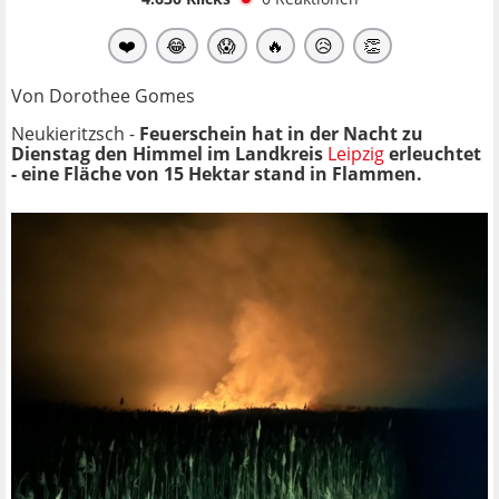
❤️
😂
😱
🔥
😥
👏
Von Dorothee Gomes
Neukieritzsch -
Feuerschein hat in der Nacht zu
Dienstag den Himmel im Landkreis
Leipzig
erleuchtet
- eine Fläche von 15 Hektar stand in Flammen.