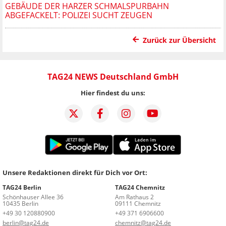
GEBÄUDE DER HARZER SCHMALSPURBAHN
ABGEFACKELT: POLIZEI SUCHT ZEUGEN
Zurück zur Übersicht
TAG24 NEWS Deutschland GmbH
Hier findest du uns:
Unsere Redaktionen direkt für Dich vor Ort:
TAG24 Berlin
TAG24 Chemnitz
Schönhauser Allee 36
Am Rathaus 2
10435 Berlin
09111 Chemnitz
+49 30 120880900
+49 371 6906600
berlin@tag24.de
chemnitz@tag24.de