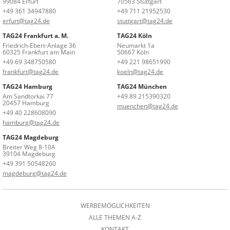
99084 Erfurt
70563 Stuttgart
+49 361 34947880
+49 711 21952530
erfurt@tag24.de
stuttgart@tag24.de
TAG24 Frankfurt a. M.
TAG24 Köln
Friedrich-Ebert-Anlage 36
Neumarkt 1a
60325 Frankfurt am Main
50667 Köln
+49 69 348750580
+49 221 98651990
frankfurt@tag24.de
koeln@tag24.de
TAG24 Hamburg
TAG24 München
Am Sandtorkai 77
+49 89 215390320
20457 Hamburg
muenchen@tag24.de
+49 40 228608090
hamburg@tag24.de
TAG24 Magdeburg
Breiter Weg 8-10A
39104 Magdeburg
+49 391 50548260
magdeburg@tag24.de
WERBEMÖGLICHKEITEN
ALLE THEMEN A-Z
KONTAKT