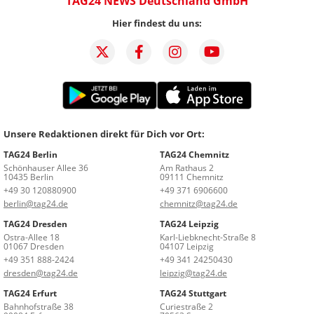
TAG24 NEWS Deutschland GmbH
Hier findest du uns:
Unsere Redaktionen direkt für Dich vor Ort:
TAG24 Berlin
TAG24 Chemnitz
Schönhauser Allee 36
Am Rathaus 2
10435 Berlin
09111 Chemnitz
+49 30 120880900
+49 371 6906600
berlin@tag24.de
chemnitz@tag24.de
TAG24 Dresden
TAG24 Leipzig
Ostra-Allee 18
Karl-Liebknecht-Straße 8
01067 Dresden
04107 Leipzig
+49 351 888-2424
+49 341 24250430
dresden@tag24.de
leipzig@tag24.de
TAG24 Erfurt
TAG24 Stuttgart
Bahnhofstraße 38
Curiestraße 2