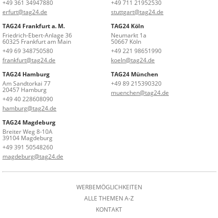
+49 361 34947880
+49 711 21952530
erfurt@tag24.de
stuttgart@tag24.de
TAG24 Frankfurt a. M.
TAG24 Köln
Friedrich-Ebert-Anlage 36
Neumarkt 1a
60325 Frankfurt am Main
50667 Köln
+49 69 348750580
+49 221 98651990
frankfurt@tag24.de
koeln@tag24.de
TAG24 Hamburg
TAG24 München
Am Sandtorkai 77
+49 89 215390320
20457 Hamburg
muenchen@tag24.de
+49 40 228608090
hamburg@tag24.de
TAG24 Magdeburg
Breiter Weg 8-10A
39104 Magdeburg
+49 391 50548260
magdeburg@tag24.de
WERBEMÖGLICHKEITEN
ALLE THEMEN A-Z
KONTAKT