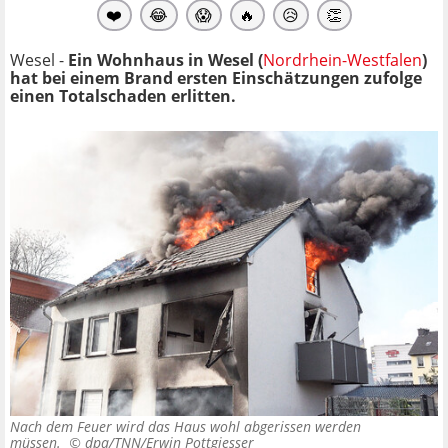
❤️
😂
😱
🔥
😥
👏
Wesel -
Ein Wohnhaus in Wesel (
Nordrhein-Westfalen
)
hat bei einem Brand ersten Einschätzungen zufolge
einen Totalschaden erlitten.
Nach dem Feuer wird das Haus wohl abgerissen werden
müssen. ©
dpa/TNN/Erwin Pottgiesser