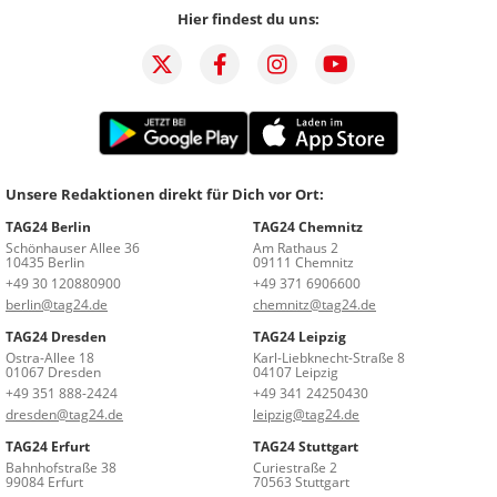
Hier findest du uns:
Unsere Redaktionen direkt für Dich vor Ort:
TAG24 Berlin
TAG24 Chemnitz
Schönhauser Allee 36
Am Rathaus 2
10435 Berlin
09111 Chemnitz
+49 30 120880900
+49 371 6906600
berlin@tag24.de
chemnitz@tag24.de
TAG24 Dresden
TAG24 Leipzig
Ostra-Allee 18
Karl-Liebknecht-Straße 8
01067 Dresden
04107 Leipzig
+49 351 888-2424
+49 341 24250430
dresden@tag24.de
leipzig@tag24.de
TAG24 Erfurt
TAG24 Stuttgart
Bahnhofstraße 38
Curiestraße 2
99084 Erfurt
70563 Stuttgart