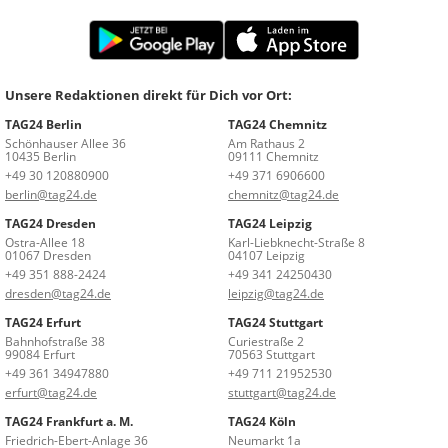
Unsere Redaktionen direkt für Dich vor Ort:
TAG24 Berlin
TAG24 Chemnitz
Schönhauser Allee 36
Am Rathaus 2
10435 Berlin
09111 Chemnitz
+49 30 120880900
+49 371 6906600
berlin@tag24.de
chemnitz@tag24.de
TAG24 Dresden
TAG24 Leipzig
Ostra-Allee 18
Karl-Liebknecht-Straße 8
01067 Dresden
04107 Leipzig
+49 351 888-2424
+49 341 24250430
dresden@tag24.de
leipzig@tag24.de
TAG24 Erfurt
TAG24 Stuttgart
Bahnhofstraße 38
Curiestraße 2
99084 Erfurt
70563 Stuttgart
+49 361 34947880
+49 711 21952530
erfurt@tag24.de
stuttgart@tag24.de
TAG24 Frankfurt a. M.
TAG24 Köln
Friedrich-Ebert-Anlage 36
Neumarkt 1a