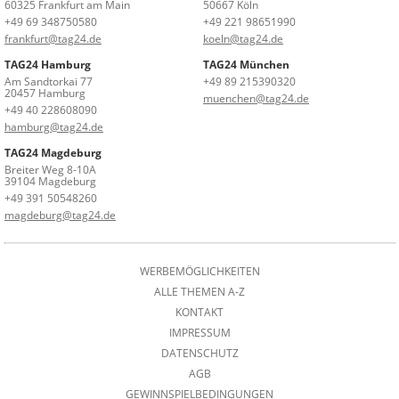
60325 Frankfurt am Main
50667 Köln
+49 69 348750580
+49 221 98651990
frankfurt@tag24.de
koeln@tag24.de
TAG24 Hamburg
TAG24 München
Am Sandtorkai 77
+49 89 215390320
20457 Hamburg
muenchen@tag24.de
+49 40 228608090
hamburg@tag24.de
TAG24 Magdeburg
Breiter Weg 8-10A
39104 Magdeburg
+49 391 50548260
magdeburg@tag24.de
WERBEMÖGLICHKEITEN
ALLE THEMEN A-Z
KONTAKT
IMPRESSUM
DATENSCHUTZ
AGB
GEWINNSPIELBEDINGUNGEN