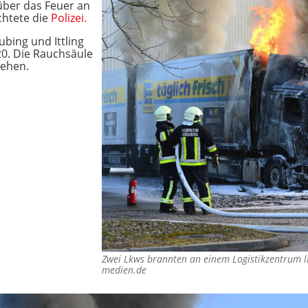
über das Feuer an
chtete die
Polizei.
ubing und Ittling
20. Die Rauchsäule
sehen.
Zwei Lkws brannten an einem Logistikzentrum 
medien.de