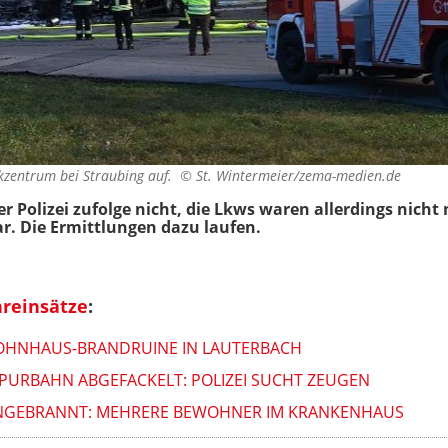
ikzentrum bei Straubing auf. ©
St. Wintermeier/zema-medien.de
r Polizei zufolge nicht, die Lkws waren allerdings nich
r. Die Ermittlungen dazu laufen.
reinsätze
:
OHNHAUS-BRANDRUINE IN LAUTERBACH
URBAHN ABGEFACKELT: POLIZEI SUCHT ZEUGEN
ANGEBRANNT: MEHRERE BEWOHNER IM KRANKENHAUS