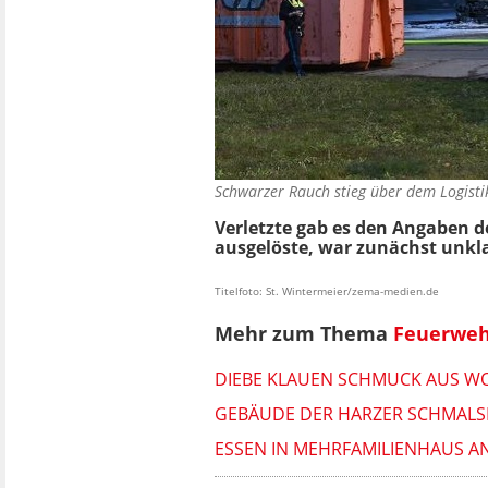
Schwarzer Rauch stieg über dem Logist
Verletzte gab es den Angaben de
ausgelöste, war zunächst unkla
Titelfoto: St. Wintermeier/zema-medien.de
Mehr zum Thema
Feuerweh
DIEBE KLAUEN SCHMUCK AUS W
GEBÄUDE DER HARZER SCHMALSP
ESSEN IN MEHRFAMILIENHAUS 