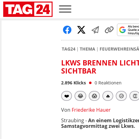
TAG24
THEMA
FEUERWEHREINSÄ
LKWS BRENNEN LICH
SICHTBAR
2.896
Klicks
0
Reaktionen
❤️
😂
😱
🔥
😥
👏
Von
Friederike Hauer
Straubing -
An einem Logistikz
Samstagvormittag zwei Lkws.