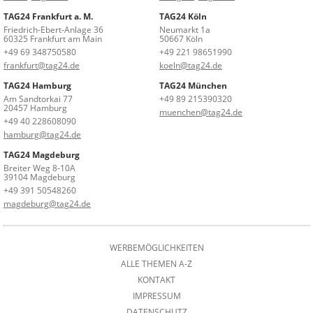
TAG24 Frankfurt a. M.
TAG24 Köln
Friedrich-Ebert-Anlage 36
Neumarkt 1a
60325 Frankfurt am Main
50667 Köln
+49 69 348750580
+49 221 98651990
frankfurt@tag24.de
koeln@tag24.de
TAG24 Hamburg
TAG24 München
Am Sandtorkai 77
+49 89 215390320
20457 Hamburg
muenchen@tag24.de
+49 40 228608090
hamburg@tag24.de
TAG24 Magdeburg
Breiter Weg 8-10A
39104 Magdeburg
+49 391 50548260
magdeburg@tag24.de
WERBEMÖGLICHKEITEN
ALLE THEMEN A-Z
KONTAKT
IMPRESSUM
DATENSCHUTZ