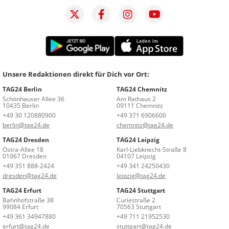
Unsere Redaktionen direkt für Dich vor Ort:
TAG24 Berlin
TAG24 Chemnitz
Schönhauser Allee 36
Am Rathaus 2
10435 Berlin
09111 Chemnitz
+49 30 120880900
+49 371 6906600
berlin@tag24.de
chemnitz@tag24.de
TAG24 Dresden
TAG24 Leipzig
Ostra-Allee 18
Karl-Liebknecht-Straße 8
01067 Dresden
04107 Leipzig
+49 351 888-2424
+49 341 24250430
dresden@tag24.de
leipzig@tag24.de
TAG24 Erfurt
TAG24 Stuttgart
Bahnhofstraße 38
Curiestraße 2
99084 Erfurt
70563 Stuttgart
+49 361 34947880
+49 711 21952530
erfurt@tag24.de
stuttgart@tag24.de