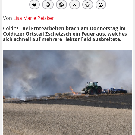
❤️
😂
😱
🔥
😥
👏
Von
Lisa Marie Peisker
Colditz -
Bei Erntearbeiten brach am Donnerstag im
Colditzer Ortsteil Zschetzsch ein Feuer aus, welches
sich schnell auf mehrere Hektar Feld ausbreitete.