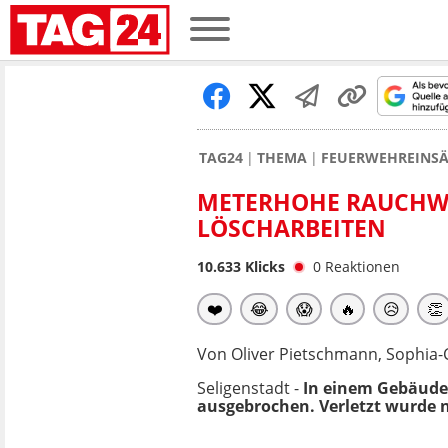
TAG24
THEMA
FEUERWEHREINSÄ
METERHOHE RAUCHWOL
LÖSCHARBEITEN
10.633
Klicks
0
Reaktionen
❤️
😂
😱
🔥
😥
👏
Von Oliver Pietschmann, Sophia-
Seligenstadt -
In einem Gebäude 
ausgebrochen. Verletzt wurde n