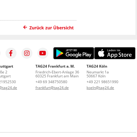
Zurück zur Übersicht
uttgart
TAG24 Frankfurt a. M.
TAG24 Köln
aße 2
Friedrich-Ebert-Anlage 36
Neumarkt 1a
ttgart
60325 Frankfurt am Main
50667 Köln
21952530
+49 69 348750580
+49 221 98651990
t@tag24.de
frankfurt@tag24.de
koeln@tag24.de