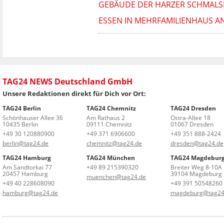
GEBÄUDE DER HARZER SCHMALSP
ESSEN IN MEHRFAMILIENHAUS 
TAG24 NEWS Deutschland GmbH
Unsere Redaktionen direkt für Dich vor Ort:
TAG24 Berlin
TAG24 Chemnitz
TAG24 Dresden
Schönhauser Allee 36
Am Rathaus 2
Ostra-Allee 18
10435 Berlin
09111 Chemnitz
01067 Dresden
+49 30 120880900
+49 371 6906600
+49 351 888-2424
berlin@tag24.de
chemnitz@tag24.de
dresden@tag24.de
TAG24 Hamburg
TAG24 München
TAG24 Magdebur
Am Sandtorkai 77
+49 89 215390320
Breiter Weg 8-10A
20457 Hamburg
39104 Magdeburg
muenchen@tag24.de
+49 40 228608090
+49 391 50548260
hamburg@tag24.de
magdeburg@tag24