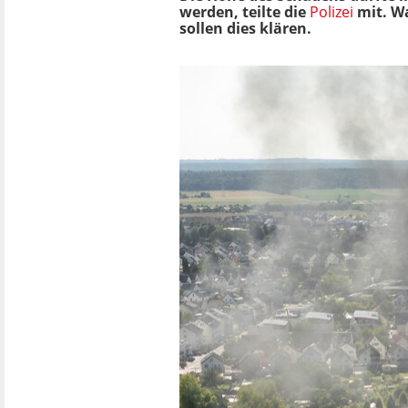
werden, teilte die
Polizei
mit. W
sollen dies klären.