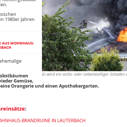
den.
ssischen
den 1980er Jahren
K AUS WOHNHAUS-
RBACH
 ehemalige
Es wird ein sechs- oder siebenstelliger Schade
gobstbäumen
wieder Gemüse,
h eine Orangerie und einen Apothekergarten.
reinsätze
:
OHNHAUS-BRANDRUINE IN LAUTERBACH