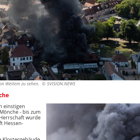
von Weitem zu sehen. ©
5VISION.NEWS
che
m einstigen
 Mönche - bis zum
 Herrschaft wurde
ft Hessen-
ie Klostergebäude