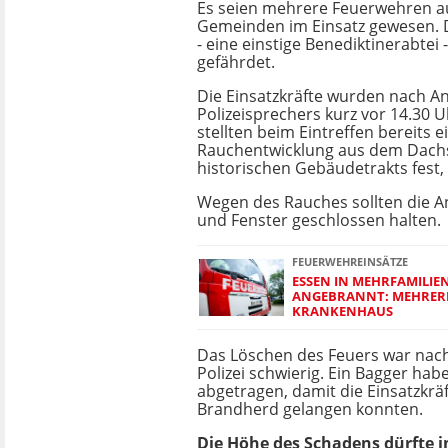
Es seien mehrere Feuerwehren a
Gemeinden im Einsatz gewesen. D
- eine einstige Benediktinerabtei -
gefährdet.
Die Einsatzkräfte wurden nach A
Polizeisprechers kurz vor 14.30 U
stellten beim Eintreffen bereits 
Rauchentwicklung aus dem Dach
historischen Gebäudetrakts fest, 
Wegen des Rauches sollten die 
und Fenster geschlossen halten.
FEUERWEHREINSÄTZE
ESSEN IN MEHRFAMILIE
ANGEBRANNT: MEHRER
KRANKENHAUS
Das Löschen des Feuers war nac
Polizei schwierig. Ein Bagger hab
abgetragen, damit die Einsatzkrä
Brandherd gelangen konnten.
Die Höhe des Schadens dürfte i