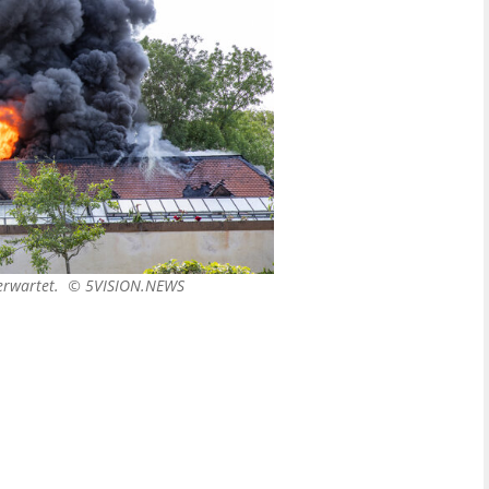
n erwartet. ©
5VISION.NEWS