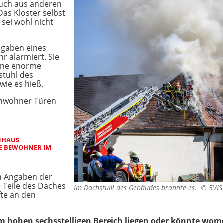
uch aus anderen
as Kloster selbst
 sei wohl nicht
ngaben eines
hr alarmiert. Sie
eine enorme
stuhl des
wie es hieß.
Anwohner Türen
NHAUS
E BEWOHNER IM
h Angaben der
e Teile des Daches
Im Dachstuhl des Gebäudes brannte es. ©
5VI
fte an den
m hohen sechsstelligen Bereich liegen oder könnte womög