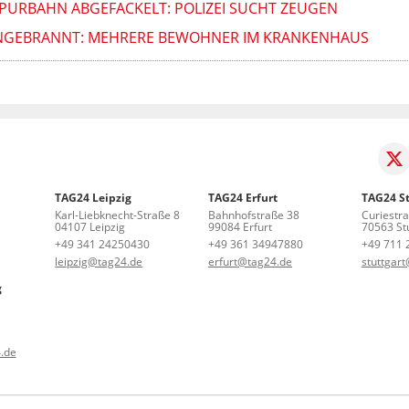
URBAHN ABGEFACKELT: POLIZEI SUCHT ZEUGEN
ANGEBRANNT: MEHRERE BEWOHNER IM KRANKENHAUS
TAG24 Leipzig
TAG24 Erfurt
TAG24 St
Karl-Liebknecht-Straße 8
Bahnhofstraße 38
Curiestr
04107 Leipzig
99084 Erfurt
70563 Stu
+49 341 24250430
+49 361 34947880
+49 711 
leipzig@tag24.de
erfurt@tag24.de
stuttgar
g
.de