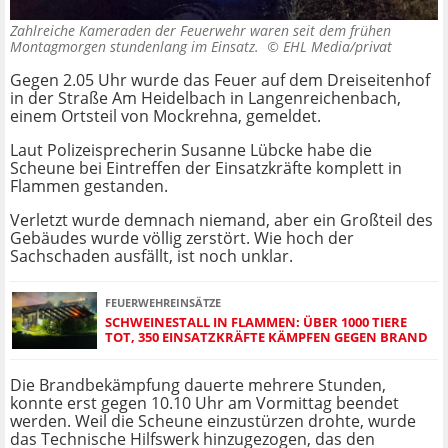
Zahlreiche Kameraden der Feuerwehr waren seit dem frühen
Montagmorgen stundenlang im Einsatz. ©
EHL Media/privat
Gegen 2.05 Uhr wurde das Feuer auf dem Dreiseitenhof
in der Straße Am Heidelbach in Langenreichenbach,
einem Ortsteil von Mockrehna, gemeldet.
Laut Polizeisprecherin Susanne Lübcke habe die
Scheune bei Eintreffen der Einsatzkräfte komplett in
Flammen gestanden.
Verletzt wurde demnach niemand, aber ein Großteil des
Gebäudes wurde völlig zerstört. Wie hoch der
Sachschaden ausfällt, ist noch unklar.
FEUERWEHREINSÄTZE
SCHWEINESTALL IN FLAMMEN: ÜBER 1000 TIERE
TOT, 350 EINSATZKRÄFTE KÄMPFEN GEGEN BRAND
Die Brandbekämpfung dauerte mehrere Stunden,
konnte erst gegen 10.10 Uhr am Vormittag beendet
werden. Weil die Scheune einzustürzen drohte, wurde
das Technische Hilfswerk hinzugezogen, das den