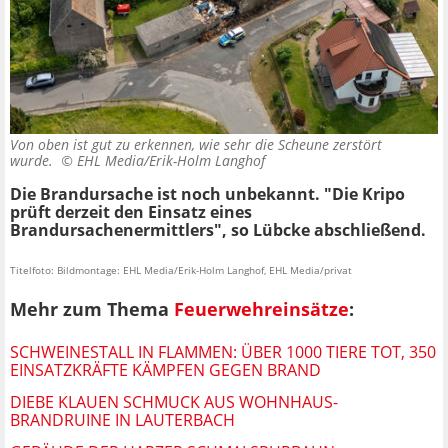
Von oben ist gut zu erkennen, wie sehr die Scheune zerstört
wurde. ©
EHL Media/Erik-Holm Langhof
Die Brandursache ist noch unbekannt. "Die Kripo
prüft derzeit den Einsatz eines
Brandursachenermittlers", so Lübcke abschließend.
Titelfoto: Bildmontage: EHL Media/Erik-Holm Langhof, EHL Media/privat
Mehr zum Thema
Feuerwehreinsätze
:
SCHWEINESTALL IN FLAMMEN: ÜBER 1000 TIERE TOT, 350
EINSATZKRÄFTE KÄMPFEN GEGEN BRAND
DIEBE KLAUEN SCHMUCK AUS WOHNHAUS-
BRANDRUINE IN LAUTERBACH