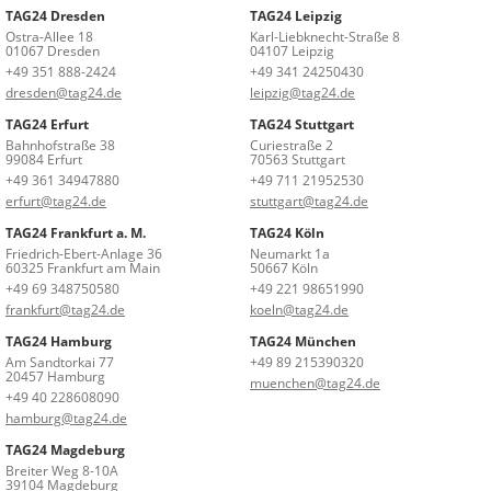
TAG24 Dresden
TAG24 Leipzig
Ostra-Allee 18
Karl-Liebknecht-Straße 8
01067 Dresden
04107 Leipzig
+49 351 888-2424
+49 341 24250430
dresden@tag24.de
leipzig@tag24.de
TAG24 Erfurt
TAG24 Stuttgart
Bahnhofstraße 38
Curiestraße 2
99084 Erfurt
70563 Stuttgart
+49 361 34947880
+49 711 21952530
erfurt@tag24.de
stuttgart@tag24.de
TAG24 Frankfurt a. M.
TAG24 Köln
Friedrich-Ebert-Anlage 36
Neumarkt 1a
60325 Frankfurt am Main
50667 Köln
+49 69 348750580
+49 221 98651990
frankfurt@tag24.de
koeln@tag24.de
TAG24 Hamburg
TAG24 München
Am Sandtorkai 77
+49 89 215390320
20457 Hamburg
muenchen@tag24.de
+49 40 228608090
hamburg@tag24.de
TAG24 Magdeburg
Breiter Weg 8-10A
39104 Magdeburg