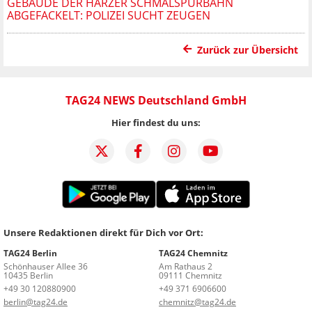
GEBÄUDE DER HARZER SCHMALSPURBAHN
ABGEFACKELT: POLIZEI SUCHT ZEUGEN
Zurück zur Übersicht
TAG24 NEWS Deutschland GmbH
Hier findest du uns:
Unsere Redaktionen direkt für Dich vor Ort:
TAG24 Berlin
TAG24 Chemnitz
Schönhauser Allee 36
Am Rathaus 2
10435 Berlin
09111 Chemnitz
+49 30 120880900
+49 371 6906600
berlin@tag24.de
chemnitz@tag24.de