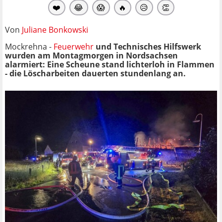
❤️
😂
😱
🔥
😥
👏
Von
Juliane Bonkowski
Mockrehna -
Feuerwehr
und Technisches Hilfswerk
wurden am Montagmorgen in Nordsachsen
alarmiert: Eine Scheune stand lichterloh in Flammen
- die Löscharbeiten dauerten stundenlang an.