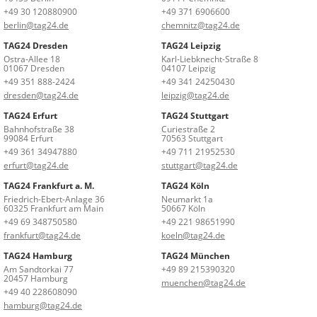
+49 30 120880900
+49 371 6906600
berlin@tag24.de
chemnitz@tag24.de
TAG24 Dresden
TAG24 Leipzig
Ostra-Allee 18
Karl-Liebknecht-Straße 8
01067 Dresden
04107 Leipzig
+49 351 888-2424
+49 341 24250430
dresden@tag24.de
leipzig@tag24.de
TAG24 Erfurt
TAG24 Stuttgart
Bahnhofstraße 38
Curiestraße 2
99084 Erfurt
70563 Stuttgart
+49 361 34947880
+49 711 21952530
erfurt@tag24.de
stuttgart@tag24.de
TAG24 Frankfurt a. M.
TAG24 Köln
Friedrich-Ebert-Anlage 36
Neumarkt 1a
60325 Frankfurt am Main
50667 Köln
+49 69 348750580
+49 221 98651990
frankfurt@tag24.de
koeln@tag24.de
TAG24 Hamburg
TAG24 München
Am Sandtorkai 77
+49 89 215390320
20457 Hamburg
muenchen@tag24.de
+49 40 228608090
hamburg@tag24.de