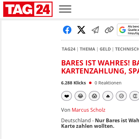
TAG24
THEMA
GELD
TECHNISC
BARES IST WAHRES! 
KARTENZAHLUNG, SP
6.288
Klicks
0
Reaktionen
❤️
😂
😱
🔥
😥
👏
Von
Marcus Scholz
Deutschland -
Nur Bares ist Wa
Karte zahlen wollten.