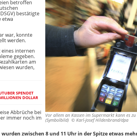
ien betroffen
eutschen
DSGV) bestätigte
e etwa
ar war, konnte
ellt werden.
 eines internen
bleme gegeben.
 Bezahlkarten am
wiesen wurden,
OUTUBER SPENDET
 MILLIONEN DOLLAR
eise Abbrüche bei
Vor allem an Kassen im Supermarkt kann es z
ber immer noch im
(Symbolbild) ©
Karl-Josef Hildenbrand/dpa
e
wurden zwischen 8 und 11 Uhr in der Spitze etwas mehr