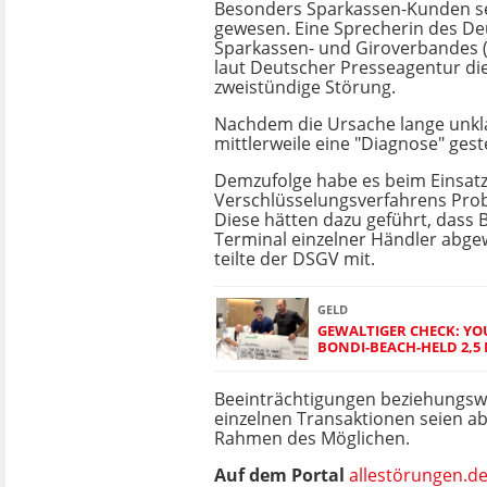
Besonders Sparkassen-Kunden se
gewesen. Eine Sprecherin des D
Sparkassen- und Giroverbandes (
laut Deutscher Presseagentur di
zweistündige Störung.
Nachdem die Ursache lange unkl
mittlerweile eine "Diagnose" gest
Demzufolge habe es beim Einsatz
Verschlüsselungsverfahrens Pro
Diese hätten dazu geführt, dass
Terminal einzelner Händler abge
teilte der DSGV mit.
GELD
GEWALTIGER CHECK: Y
BONDI-BEACH-HELD 2,5
Beeinträchtigungen beziehungsw
einzelnen Transaktionen seien a
Rahmen des Möglichen.
Auf dem Portal
allestörungen.d