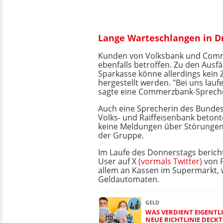
Lange Warteschlangen in D
Kunden von Volksbank und Com
ebenfalls betroffen. Zu den Ausfä
Sparkasse könne allerdings kei
hergestellt werden. "Bei uns lauf
sagte eine Commerzbank-Spreche
Auch eine Sprecherin des Bunde
Volks- und Raiffeisenbank betonte
keine Meldungen über Störungen b
der Gruppe.
Im Laufe des Donnerstags berich
User auf X
(vormals Twitter)
von 
allem an Kassen im Supermarkt, 
Geldautomaten.
GELD
WAS VERDIENT EIGENTL
NEUE RICHTLINIE DECK