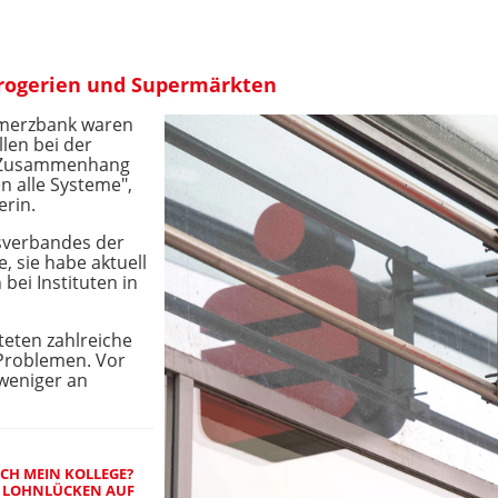
rogerien und Supermärkten
merzbank waren
llen bei der
n Zusammenhang
en alle Systeme",
rin.
sverbandes der
, sie habe aktuell
ei Instituten in
teten zahlreiche
Problemen. Vor
weniger an
ICH MEIN KOLLEGE?
T LOHNLÜCKEN AUF