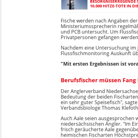
BESORGNISERREGENDE 
10.000 HITZE-TOTE IN DI
Fische werden nach Angaben der
Ministeriumssprecherin regelmäß
und PCB untersucht. Um Flussfisc
Privatpersonen gefangen werden,
Nachdem eine Untersuchung im Ja
Flussfischmonitoring Auskunft üb
"Mit ersten Ergebnissen ist vor
Berufsfischer müssen Fang 
Der Anglerverband Niedersachsen
Bedeutung der beiden Fischarten.
ein sehr guter Speisefisch", sagte
Verbandsbiologe Thomas Klefoth
Auch Aale seien ausgesprochen wi
niedersächsischen Angler. "Im Ei
frisch geräucherte Aale gegenüb
heimischen Fischarten Höchstpr