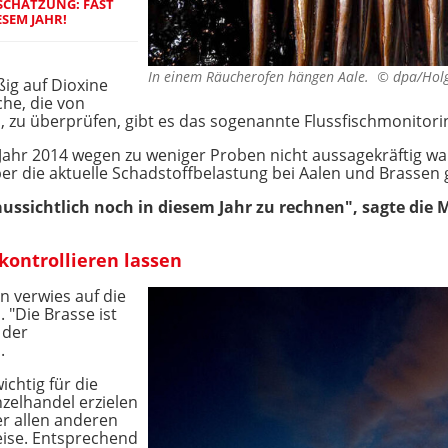
SCHÄTZUNG: FAST
ESEM JAHR!
In einem Räucherofen hängen Aale. ©
dpa/Hol
ig auf Dioxine
he, die von
 zu überprüfen, gibt es das sogenannte Flussfischmonitori
hr 2014 wegen zu weniger Proben nicht aussagekräftig war,
er die aktuelle Schadstoffbelastung bei Aalen und Brassen
aussichtlich noch in diesem Jahr zu rechnen", sagte die
kontrollieren lassen
 verwies auf die
 "Die Brasse ist
 der
.
chtig für die
nzelhandel erzielen
er allen anderen
eise. Entsprechend