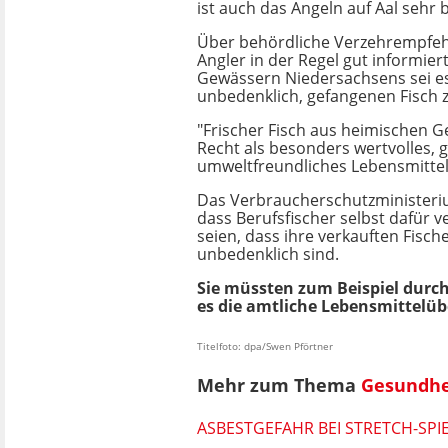
ist auch das Angeln auf Aal sehr b
Über behördliche Verzehrempfeh
Angler in der Regel gut informier
Gewässern Niedersachsens sei es 
unbedenklich, gefangenen Fisch 
"Frischer Fisch aus heimischen G
Recht als besonders wertvolles,
umweltfreundliches Lebensmittel
Das Verbraucherschutzministeri
dass Berufsfischer selbst dafür v
seien, dass ihre verkauften Fisch
unbedenklich sind.
Sie müssten zum Beispiel durch
es die amtliche Lebensmittelü
Titelfoto: dpa/Swen Pförtner
Mehr zum Thema
Gesundhe
ASBESTGEFAHR BEI STRETCH-SP