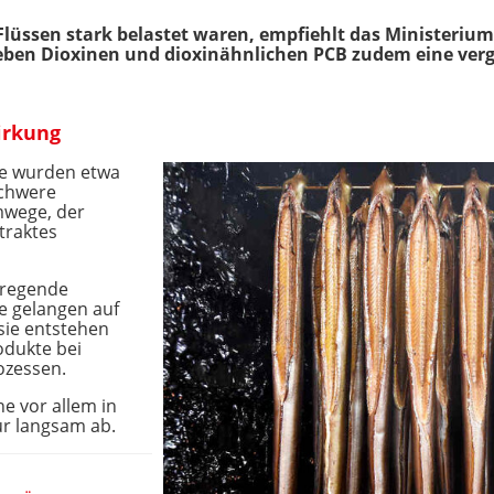
lüssen stark belastet waren, empfiehlt das Ministerium
neben Dioxinen und dioxinähnlichen PCB zudem eine ver
irkung
ne wurden etwa
chwere
mwege, der
traktes
rregende
e gelangen auf
 sie entstehen
dukte bei
ozessen.
e vor allem in
r langsam ab.