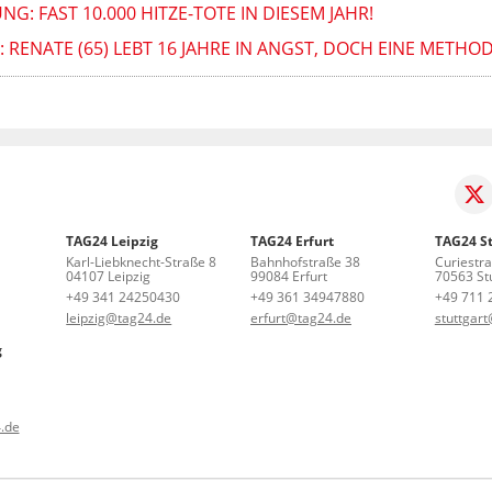
: FAST 10.000 HITZE-TOTE IN DIESEM JAHR!
: RENATE (65) LEBT 16 JAHRE IN ANGST, DOCH EINE METHO
TAG24 Leipzig
TAG24 Erfurt
TAG24 St
Karl-Liebknecht-Straße 8
Bahnhofstraße 38
Curiestr
04107 Leipzig
99084 Erfurt
70563 Stu
+49 341 24250430
+49 361 34947880
+49 711 
leipzig@tag24.de
erfurt@tag24.de
stuttgar
g
.de