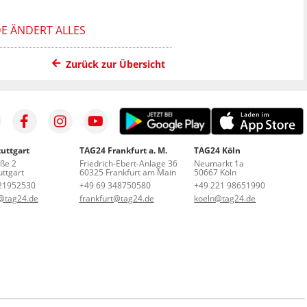
DE ÄNDERT ALLES
Zurück zur Übersicht
uttgart
TAG24 Frankfurt a. M.
TAG24 Köln
aße 2
Friedrich-Ebert-Anlage 36
Neumarkt 1a
ttgart
60325 Frankfurt am Main
50667 Köln
21952530
+49 69 348750580
+49 221 98651990
t@tag24.de
frankfurt@tag24.de
koeln@tag24.de