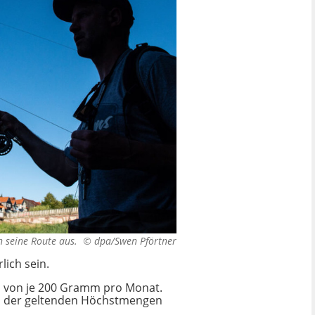
en seine Route aus. ©
dpa/Swen Pförtner
lich sein.
n von je 200 Gramm pro Monat.
gen der geltenden Höchstmengen