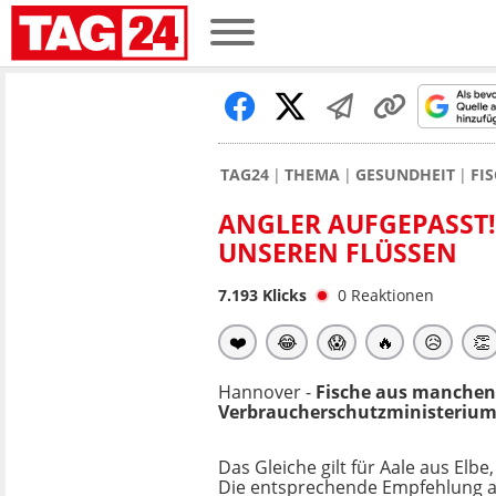
TAG24
THEMA
GESUNDHEIT
FI
ANGLER AUFGEPASST!
UNSEREN FLÜSSEN
7.193
Klicks
0
Reaktionen
❤️
😂
😱
🔥
😥
👏
Hannover -
Fische aus manchen 
Verbraucherschutzministeriums 
Das Gleiche gilt für Aale aus Elb
Die entsprechende Empfehlung a