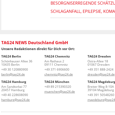
BESORGNISERREGENDE SCHÄTZUNG
SCHLAGANFALL, EPILEPSIE, KOMA
TAG24 NEWS Deutschland GmbH
Unsere Redaktionen direkt für Dich vor Ort:
TAG24 Berlin
TAG24 Chemnitz
TAG24 Dresden
Schönhauser Allee 36
Am Rathaus 2
Ostra-Allee 18
10435 Berlin
09111 Chemnitz
01067 Dresden
+49 30 120880900
+49 371 6906600
+49 351 888-2424
berlin@tag24.de
chemnitz@tag24.de
dresden@tag24.de
TAG24 Hamburg
TAG24 München
TAG24 Magdebur
Am Sandtorkai 77
+49 89 215390320
Breiter Weg 8-10A
20457 Hamburg
39104 Magdeburg
muenchen@tag24.de
+49 40 228608090
+49 391 50548260
hamburg@tag24.de
magdeburg@tag24