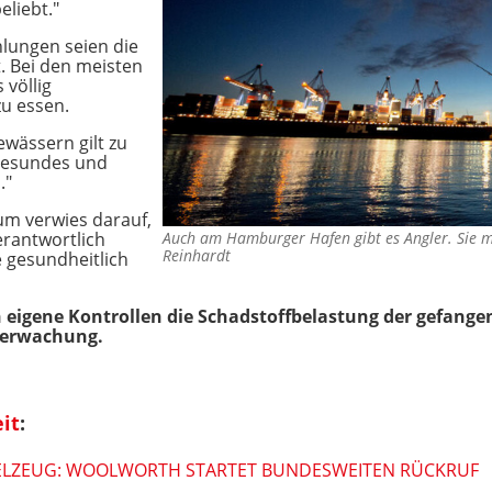
eliebt."
lungen seien die
t. Bei den meisten
völlig
zu essen.
ewässern gilt zu
 gesundes und
."
um verwies darauf,
erantwortlich
Auch am Hamburger Hafen gibt es Angler. Sie
Reinhardt
e gesundheitlich
 eigene Kontrollen die Schadstoffbelastung der gefang
berwachung.
it
:
IELZEUG: WOOLWORTH STARTET BUNDESWEITEN RÜCKRUF