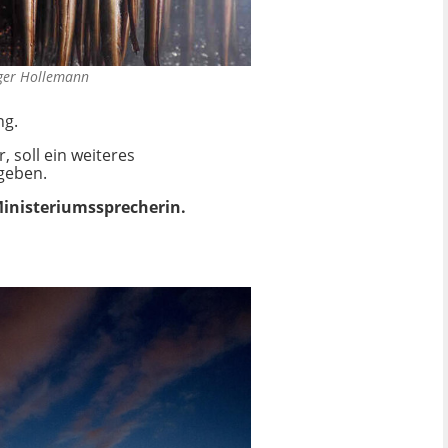
ger Hollemann
ng.
 soll ein weiteres
 geben.
 Ministeriumssprecherin.