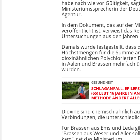
habe nach wie vor Gültigkeit, sag
Ministeriumssprecherin der Deu
Agentur.
In dem Dokument, das auf der Mi
veröffentlicht ist, verweist das R
Untersuchungen aus den Jahren 
Damals wurde festgestellt, dass d
Höchstmengen für die Summe an
dioxinähnlichen Polychlorierten 
in Aalen und Brassen mehrfach ü
wurden.
GESUNDHEIT
SCHLAGANFALL, EPILEPS
(65) LEBT 16 JAHRE IN A
METHODE ÄNDERT ALLE
Dioxine sind chemisch ähnlich a
Verbindungen, die unterschiedlich
Für Brassen aus Ems und Leda g
"Brassen aus Weser und Aller so
kam", rät das Ministerium.