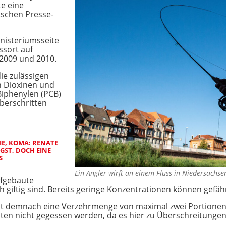
te eine
tschen Presse-
nisteriumsseite
essort auf
2009 und 2010.
ie zulässigen
 Dioxinen und
Biphenylen (PCB)
berschritten
IE, KOMA: RENATE
NGST, DOCH EINE
S
Ein Angler wirft an einem Fluss in Niedersachs
ufgebaute
 giftig sind. Bereits geringe Konzentrationen können gefähr
ilt demnach eine Verzehrmenge von maximal zwei Portione
llten nicht gegessen werden, da es hier zu Überschreitun