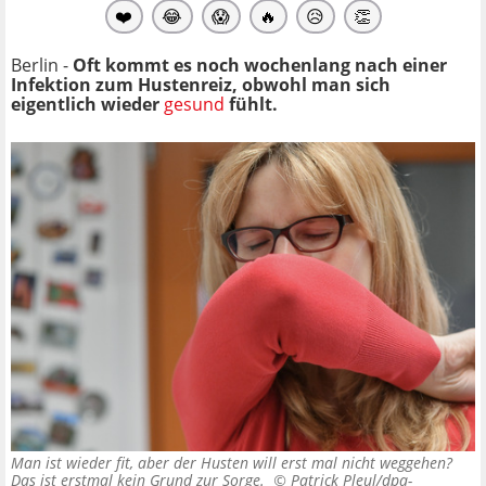
❤️
😂
😱
🔥
😥
👏
Berlin -
Oft kommt es noch wochenlang nach einer
Infektion zum Hustenreiz, obwohl man sich
eigentlich wieder
gesund
fühlt.
Man ist wieder fit, aber der Husten will erst mal nicht weggehen?
Das ist erstmal kein Grund zur Sorge. ©
Patrick Pleul/dpa-