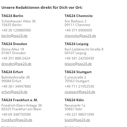
Unsere Redaktionen direkt für Dich vor Ort:
TAG24 Berlin
TAG24 Chemnitz
Schönhauser Allee 36
Am Rathaus 2
10435 Berlin
09111 Chemnitz
+49 30 120880900
+49 371 6906600
berlin@tag24.de
chemnitz@tag24.de
TAG24 Dresden
TAG24 Leipzig
Ostra-Allee 18
Karl-Liebknecht-Straße 8
01067 Dresden
04107 Leipzig
+49 351 888-2424
+49 341 24250430
dresden@tag24.de
leipzig@tag24.de
TAG24 Erfurt
TAG24 Stuttgart
Bahnhofstraße 38
Curiestraße 2
99084 Erfurt
70563 Stuttgart
+49 361 34947880
+49 711 21952530
erfurt@tag24.de
stuttgart@tag24.de
TAG24 Frankfurt a. M.
TAG24 Köln
Friedrich-Ebert-Anlage 36
Neumarkt 1a
60325 Frankfurt am Main
50667 Köln
+49 69 348750580
+49 221 98651990
frankfurt@tag24.de
koeln@tag24.de