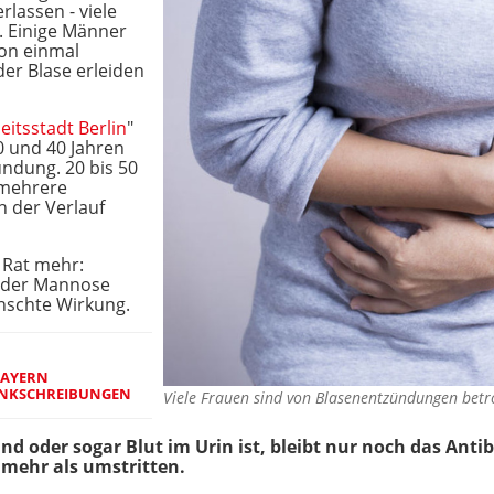
lassen - viele
. Einige Männer
on einmal
r Blase erleiden
itsstadt Berlin
"
0 und 40 Jahren
ündung. 20 bis 50
 mehrere
n der Verlauf
 Rat mehr:
 oder Mannose
ünschte Wirkung.
BAYERN
NKSCHREIBUNGEN
Viele Frauen sind von Blasenentzündungen betr
d oder sogar Blut im Urin ist, bleibt nur noch das Antib
mehr als umstritten.