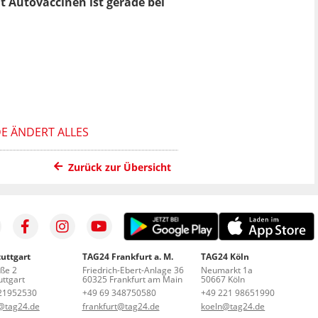
it Autovaccinen ist gerade bei
DE ÄNDERT ALLES
Zurück zur Übersicht
uttgart
TAG24 Frankfurt a. M.
TAG24 Köln
aße 2
Friedrich-Ebert-Anlage 36
Neumarkt 1a
ttgart
60325 Frankfurt am Main
50667 Köln
21952530
+49 69 348750580
+49 221 98651990
t@tag24.de
frankfurt@tag24.de
koeln@tag24.de