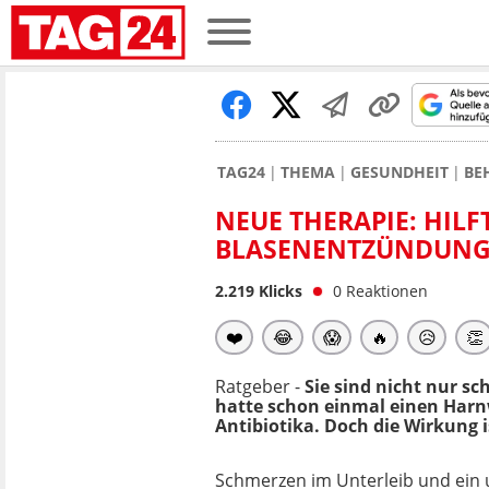
TAG24
THEMA
GESUNDHEIT
BE
NEUE THERAPIE: HIL
BLASENENTZÜNDUNG
2.219
Klicks
0
Reaktionen
❤️
😂
😱
🔥
😥
👏
Ratgeber -
Sie sind nicht nur s
hatte schon einmal einen Harnw
Antibiotika. Doch die Wirkung 
Schmerzen im Unterleib und ei