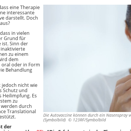
dass eine Therapie
ine interessante
ve darstellt. Doch
 aus?
dass in vielen
er Grund für
ist. Sinn der
inaktivierte
enen zu einem
 wird dem
, oral oder in Form
Die Behandlung
 jedoch nicht wie
s Schutz und
 Heilimpfung. Es
ystem zu
e werden durch
nce Translational
Die Autovaccine können durch ein Nasenspray v
estützt.
(Symbolbild) ©
123RF/Symbolbild
t der