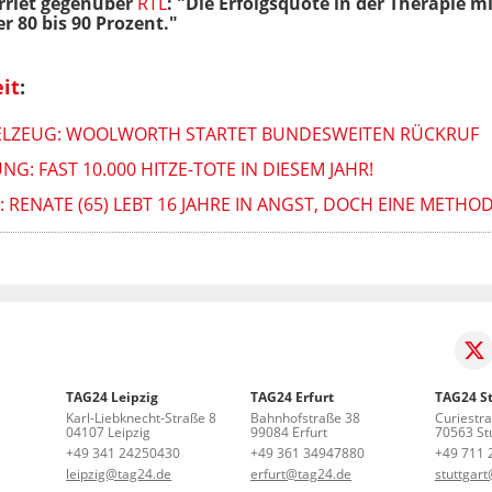
rriet gegenüber
RTL
: "Die Erfolgsquote in der Therapie m
r 80 bis 90 Prozent."
it
:
IELZEUG: WOOLWORTH STARTET BUNDESWEITEN RÜCKRUF
: FAST 10.000 HITZE-TOTE IN DIESEM JAHR!
: RENATE (65) LEBT 16 JAHRE IN ANGST, DOCH EINE METHO
TAG24 Leipzig
TAG24 Erfurt
TAG24 St
Karl-Liebknecht-Straße 8
Bahnhofstraße 38
Curiestr
04107 Leipzig
99084 Erfurt
70563 Stu
+49 341 24250430
+49 361 34947880
+49 711 
leipzig@tag24.de
erfurt@tag24.de
stuttgar