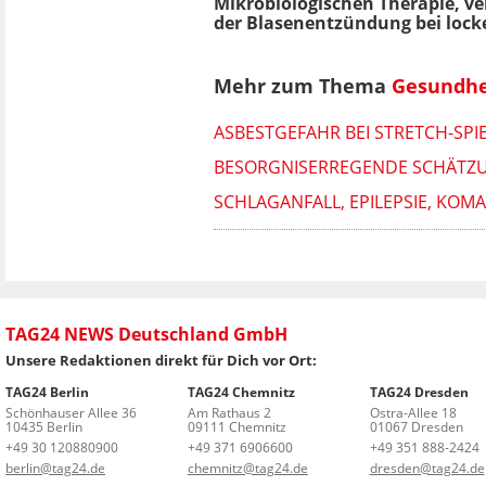
Mikrobiologischen Therapie, ve
der Blasenentzündung bei locke
Mehr zum Thema
Gesundhe
ASBESTGEFAHR BEI STRETCH-SP
BESORGNISERREGENDE SCHÄTZUNG
SCHLAGANFALL, EPILEPSIE, KOMA
TAG24 NEWS Deutschland GmbH
Unsere Redaktionen direkt für Dich vor Ort:
TAG24 Berlin
TAG24 Chemnitz
TAG24 Dresden
Schönhauser Allee 36
Am Rathaus 2
Ostra-Allee 18
10435 Berlin
09111 Chemnitz
01067 Dresden
+49 30 120880900
+49 371 6906600
+49 351 888-2424
berlin@tag24.de
chemnitz@tag24.de
dresden@tag24.de