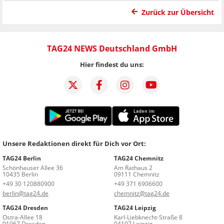
Zurück zur Übersicht
TAG24 NEWS Deutschland GmbH
Hier findest du uns:
Unsere Redaktionen direkt für Dich vor Ort:
TAG24 Berlin
TAG24 Chemnitz
Schönhauser Allee 36
Am Rathaus 2
10435 Berlin
09111 Chemnitz
+49 30 120880900
+49 371 6906600
berlin@tag24.de
chemnitz@tag24.de
TAG24 Dresden
TAG24 Leipzig
Ostra-Allee 18
Karl-Liebknecht-Straße 8
01067 Dresden
04107 Leipzig