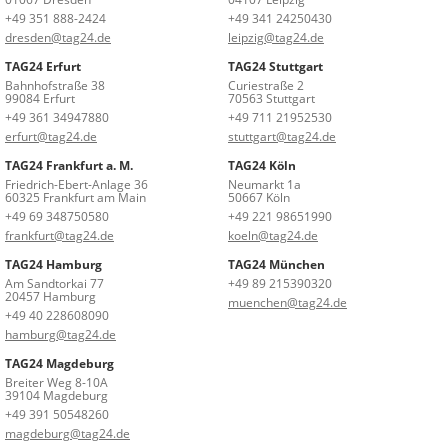
+49 351 888-2424
+49 341 24250430
dresden@tag24.de
leipzig@tag24.de
TAG24 Erfurt
TAG24 Stuttgart
Bahnhofstraße 38
Curiestraße 2
99084 Erfurt
70563 Stuttgart
+49 361 34947880
+49 711 21952530
erfurt@tag24.de
stuttgart@tag24.de
TAG24 Frankfurt a. M.
TAG24 Köln
Friedrich-Ebert-Anlage 36
Neumarkt 1a
60325 Frankfurt am Main
50667 Köln
+49 69 348750580
+49 221 98651990
frankfurt@tag24.de
koeln@tag24.de
TAG24 Hamburg
TAG24 München
Am Sandtorkai 77
+49 89 215390320
20457 Hamburg
muenchen@tag24.de
+49 40 228608090
hamburg@tag24.de
TAG24 Magdeburg
Breiter Weg 8-10A
39104 Magdeburg
+49 391 50548260
magdeburg@tag24.de