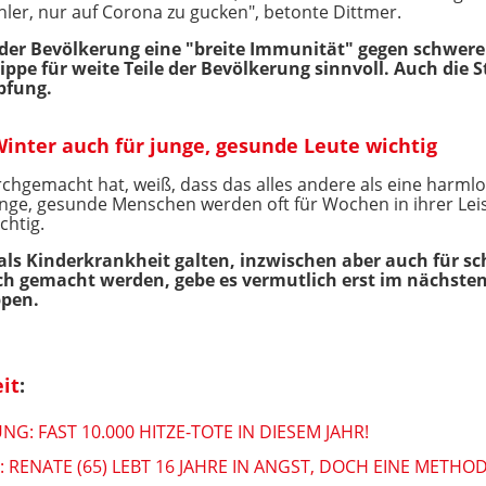
hler, nur auf Corona zu gucken", betonte Dittmer.
der Bevölkerung eine "breite Immunität" gegen schwere 
ippe für weite Teile der Bevölkerung sinnvoll. Auch die
pfung.
inter auch für junge, gesunde Leute wichtig
rchgemacht hat, weiß, dass das alles andere als eine harmlo
 junge, gesunde Menschen werden oft für Wochen in ihrer Lei
chtig.
 als Kinderkrankheit galten, inzwischen aber auch für s
h gemacht werden, gebe es vermutlich erst im nächsten J
ppen.
it
:
: FAST 10.000 HITZE-TOTE IN DIESEM JAHR!
: RENATE (65) LEBT 16 JAHRE IN ANGST, DOCH EINE METHO