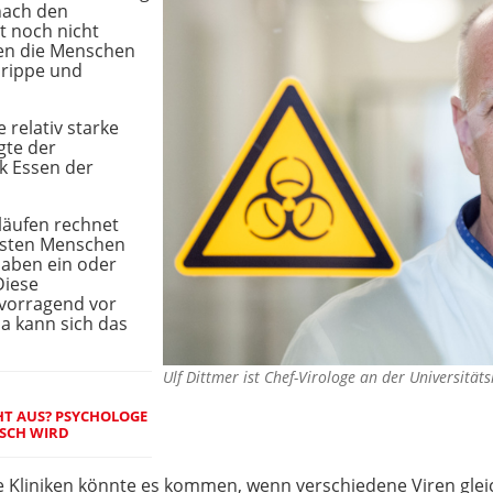
nach den
t noch nicht
eien die Menschen
-Grippe und
 relativ starke
gte der
ik Essen der
läufen rechnet
eisten Menschen
haben ein oder
Diese
vorragend vor
a kann sich das
Ulf Dittmer ist Chef-Virologe an der Universität
CHT AUS? PSYCHOLOGE
ISCH WIRD
e Kliniken könnte es kommen, wenn verschiedene Viren gleich