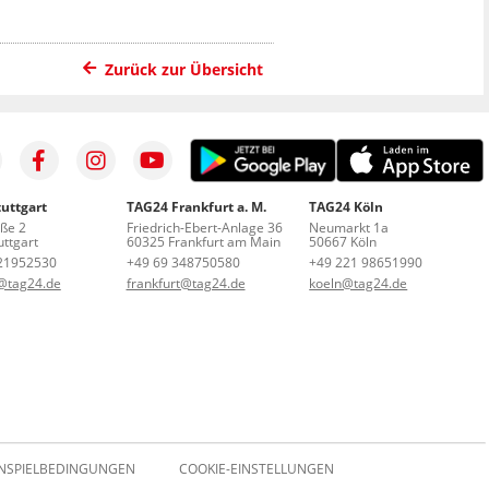
Zurück zur Übersicht
uttgart
TAG24 Frankfurt a. M.
TAG24 Köln
aße 2
Friedrich-Ebert-Anlage 36
Neumarkt 1a
ttgart
60325 Frankfurt am Main
50667 Köln
21952530
+49 69 348750580
+49 221 98651990
t@tag24.de
frankfurt@tag24.de
koeln@tag24.de
NSPIELBEDINGUNGEN
COOKIE-EINSTELLUNGEN