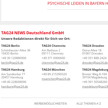
PSYCHISCHE LEIDEN IN BAYER
TAG24 NEWS Deutschland GmbH
Unsere Redaktionen direkt für Dich vor Ort:
TAG24 Berlin
TAG24 Chemnitz
TAG24 Dresden
Schönhauser Allee 36
Am Rathaus 2
Ostra-Allee 18
10435 Berlin
09111 Chemnitz
01067 Dresden
+49 30 120880900
+49 371 6906600
+49 351 888-2424
berlin@tag24.de
chemnitz@tag24.de
dresden@tag24.de
TAG24 Hamburg
TAG24 München
TAG24 Magdebur
Am Sandtorkai 77
+49 89 215390320
Breiter Weg 8-10A
20457 Hamburg
39104 Magdeburg
muenchen@tag24.de
+49 40 228608090
+49 391 50548260
hamburg@tag24.de
magdeburg@tag24
WERBEMÖGLICHKEITEN
ALLE THEMEN A-Z