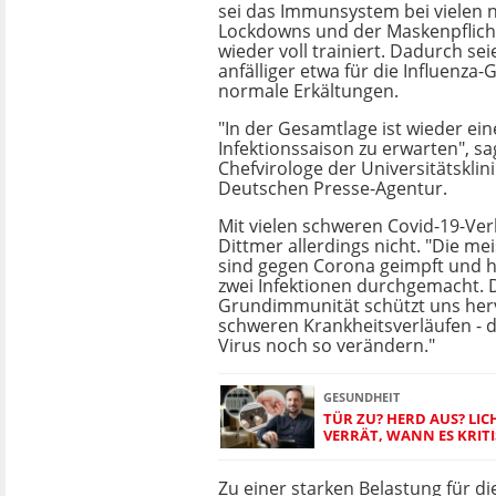
sei das Immunsystem bei vielen 
Lockdowns und der Maskenpflich
wieder voll trainiert. Dadurch s
anfälliger etwa für die Influenza
normale Erkältungen.
"In der Gesamtlage ist wieder eine
Infektionssaison zu erwarten", sa
Chefvirologe der Universitätsklin
Deutschen Presse-Agentur.
Mit vielen schweren Covid-19-Ver
Dittmer allerdings nicht. "Die m
sind gegen Corona geimpft und 
zwei Infektionen durchgemacht. 
Grundimmunität schützt uns her
schweren Krankheitsverläufen - d
Virus noch so verändern."
GESUNDHEIT
TÜR ZU? HERD AUS? LI
VERRÄT, WANN ES KRIT
Zu einer starken Belastung für di