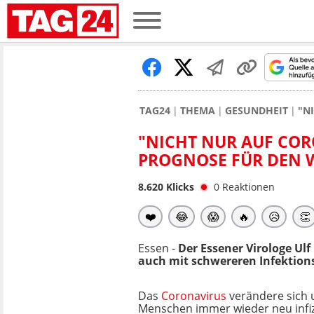
TAG24
THEMA
GESUNDHEIT
"N
"NICHT NUR AUF COR
PROGNOSE FÜR DEN 
8.620
Klicks
0
Reaktionen
❤️
😂
😱
🔥
😥
👏
Essen -
Der Essener Virologe U
auch mit schwereren Infektion
Das
Coronavirus
verändere sich
Menschen immer wieder neu infizi