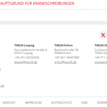
N HAUPTGRUND FÜR KRANKSCHREIBUNGEN
TAG24 Leipzig
TAG24 Erfurt
TAG24 St
Karl-Liebknecht-Straße 8
Bahnhofstraße 38
Curiestr
04107 Leipzig
99084 Erfurt
70563 Stu
+49 341 24250430
+49 361 34947880
+49 711 
leipzig@tag24.de
erfurt@tag24.de
stuttgar
g
.de
KONTAKT
IMPRESSUM
DATENSCHUTZ
AGB
GEWIN