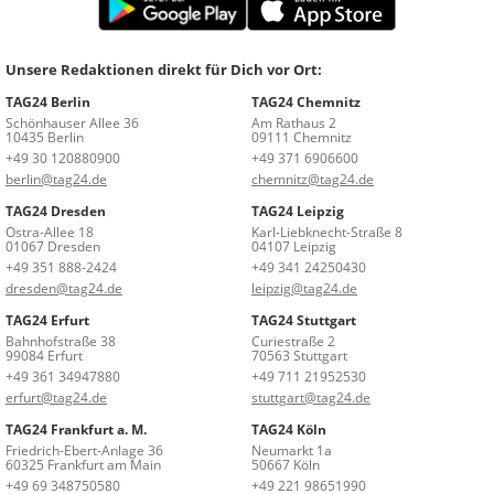
Unsere Redaktionen direkt für Dich vor Ort:
TAG24 Berlin
TAG24 Chemnitz
Schönhauser Allee 36
Am Rathaus 2
10435 Berlin
09111 Chemnitz
+49 30 120880900
+49 371 6906600
berlin@tag24.de
chemnitz@tag24.de
TAG24 Dresden
TAG24 Leipzig
Ostra-Allee 18
Karl-Liebknecht-Straße 8
01067 Dresden
04107 Leipzig
+49 351 888-2424
+49 341 24250430
dresden@tag24.de
leipzig@tag24.de
TAG24 Erfurt
TAG24 Stuttgart
Bahnhofstraße 38
Curiestraße 2
99084 Erfurt
70563 Stuttgart
+49 361 34947880
+49 711 21952530
erfurt@tag24.de
stuttgart@tag24.de
TAG24 Frankfurt a. M.
TAG24 Köln
Friedrich-Ebert-Anlage 36
Neumarkt 1a
60325 Frankfurt am Main
50667 Köln
+49 69 348750580
+49 221 98651990