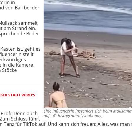
erin in
d von Bali bei der
Müllsack sammelt
t am Strand ein.
sprechende Bilder
asten ist, geht es
luencerin stellt
merkwürdiges
e in die Kamera,
n Stöcke
ESER STADT WIRD'S
Eine Influencerin inszeniert sich beim Müllsa
r Profi: Denn auch
auf. ©
Instagram/alyshabandy_
. Zum Schluss führt
n Tanz für TikTok auf. Und kann sich freuen: Alles, was man 