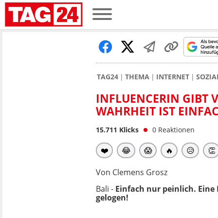
TAG24
THEMA
INTERNET
SOZIA
INFLUENCERIN GIBT 
WAHRHEIT IST EINFA
15.711
Klicks
0
Reaktionen
❤️
😂
😱
🔥
😥
👏
Von Clemens Grosz
Bali -
Einfach nur peinlich. Eine
gelogen!