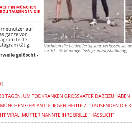
LACHT IN MÜNCHEN
TE ZU TAUSENDEN DIE
rnetnutzer auf
das ganze von
agram teilte.
stagram tätig.
Nachdem die beiden fertig sind, verlassen sie d
zurück. ©
Montage: Instagram/alyshabandy_
rweile gelöscht -
m
:
 30 TAGEN, UM TODKRANKEN GROSSVATER DABEIZUHABEN
MÜNCHEN GEPLANT: FLIEGEN HEUTE ZU TAUSENDEN DIE 
EHT VIRAL: MUTTER NANNTE IHRE BRILLE "HÄSSLICH"