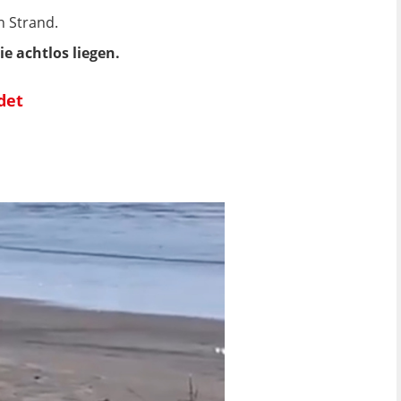
n Strand.
e achtlos liegen.
det