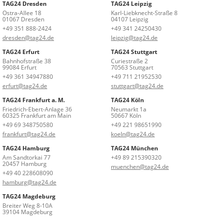
TAG24 Dresden
TAG24 Leipzig
Ostra-Allee 18
Karl-Liebknecht-Straße 8
01067 Dresden
04107 Leipzig
+49 351 888-2424
+49 341 24250430
dresden@tag24.de
leipzig@tag24.de
TAG24 Erfurt
TAG24 Stuttgart
Bahnhofstraße 38
Curiestraße 2
99084 Erfurt
70563 Stuttgart
+49 361 34947880
+49 711 21952530
erfurt@tag24.de
stuttgart@tag24.de
TAG24 Frankfurt a. M.
TAG24 Köln
Friedrich-Ebert-Anlage 36
Neumarkt 1a
60325 Frankfurt am Main
50667 Köln
+49 69 348750580
+49 221 98651990
frankfurt@tag24.de
koeln@tag24.de
TAG24 Hamburg
TAG24 München
Am Sandtorkai 77
+49 89 215390320
20457 Hamburg
muenchen@tag24.de
+49 40 228608090
hamburg@tag24.de
TAG24 Magdeburg
Breiter Weg 8-10A
39104 Magdeburg