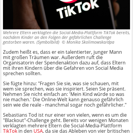
Mehrere Eltern verklagten die Social-Media-Plattform TikTok bereits,
nachdem Kinder an den Folgen der gefährlichen Challenge
gestorben waren. (Symbolbild) ©
Monika Skolimowska/dpa
Zudem heißt es, dass er ein talentierter, junger Mann
mit großen Träumen war. Außerdem ruft die
Organisatorin der Spendenaktion dazu auf, dass Eltern
mit ihren Kindern über die Gefahren von Social Media
sprechen sollten.
Sie fügte hinzu: "Fragen Sie sie, was sie schauen, mit
wem sie sprechen, was sie inspiriert. Seien Sie präsent.
Nehmen Sie nicht einfach an: 'Mein Kind würde so was
nie machen.' Die Online-Welt kann genauso gefährlich
sein wie die reale - manchmal sogar noch gefährlicher."
Sebastians Tod ist nur einer von vielen, wenn es um die
"Blackout"-Challenge geht. Bereits vor wenigen Monaten
verklagten mehrere Eltern die Social-Media-Plattform
TikTok
in den
USA
, da sie das Ableben von vier britischen