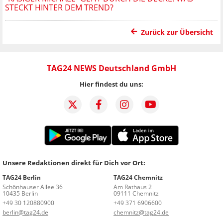
STECKT HINTER DEM TREND?
Zurück zur Übersicht
TAG24 NEWS Deutschland GmbH
Hier findest du uns:
Unsere Redaktionen direkt für Dich vor Ort:
TAG24 Berlin
TAG24 Chemnitz
Schönhauser Allee 36
Am Rathaus 2
10435 Berlin
09111 Chemnitz
+49 30 120880900
+49 371 6906600
berlin@tag24.de
chemnitz@tag24.de