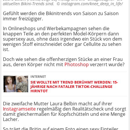
aktuellen Bikini-Trends sind. ©
instagram.com/knee_deep_in_life/
Gefühlt werden die Bikinitrends von Saison zu Saison
immer freizügiger.
In Onlineshops und Werbekampagnen sehen die
knappen Teile an den perfekten Model-Körpern dann
supersexy aus, ohne dass irgendwo ein Stück von dem
wenigen Stoff einschneidet oder gar Cellulite zu sehen
ist.
Doch wie sehen die offenherzigen Stücke an einer Frau
aus, deren Körper nicht mit
Photoshop
verzerrt wurde?
INTERNET
SIE WOLLTE MIT TREND BERÜHMT WERDEN: 15-
JÄHRIGE NACH FATALER TIKTOK-CHALLENGE
HIRNTOT
Die zweifache Mutter Laura Belbin macht auf ihrer
Instagramseite
regelmäßig den Realitätscheck und sorgt
damit gleichermaßen für Kopfschütteln und eine Menge
Lacher.
So trägt die Britin auf einem Foto einen sexy Einteiler,