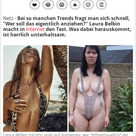
❤️
😂
😱
🔥
😥
👏
Netz -
Bei so manchen Trends fragt man sich schnell,
"Wer soll das eigentlich anziehen?" Laura Belbin
macht in
Internet
den Test. Was dabei herauskommt,
ist herrlich unterhaltsam.
Laura Belbin (rechts) zeigt auf Instagram, wie "alltagstauglich" die