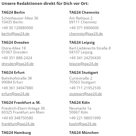
Unsere Redaktionen direkt für Dich vor Ort:
TAG24 Berlin
TAG24 Chemnitz
Schönhauser Allee 36
Am Rathaus 2
10435 Berlin
09111 Chemnitz
+49 30 120880900
+49 371 6906600
berlin@tag24.de
chemnitz@tag24.de
TAG24 Dresden
TAG24 Leipzig
Ostra-Allee 18
Karl-Liebknecht-Straße 8
01067 Dresden
04107 Leipzig
+49 351 888-2424
+49 341 24250430
dresden@tag24.de
leipzig@tag24.de
TAG24 Erfurt
TAG24 Stuttgart
Bahnhofstraße 38
Curiestraße 2
99084 Erfurt
70563 Stuttgart
+49 361 34947880
+49 711 21952530
erfurt@tag24.de
stuttgart@tag24.de
TAG24 Frankfurt a. M.
TAG24 Köln
Friedrich-Ebert-Anlage 36
Neumarkt 1a
60325 Frankfurt am Main
50667 Köln
+49 69 348750580
+49 221 98651990
frankfurt@tag24.de
koeln@tag24.de
TAG24 Hamburg
TAG24 München