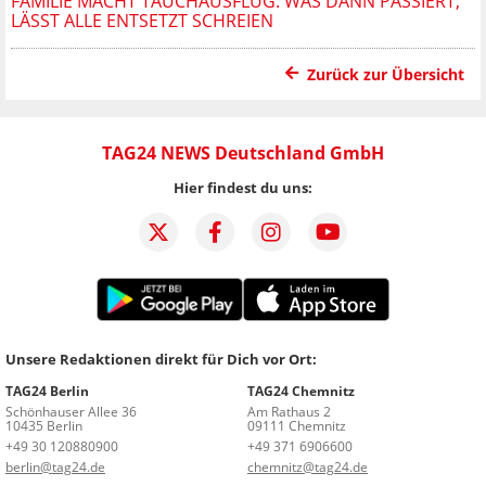
FAMILIE MACHT TAUCHAUSFLUG: WAS DANN PASSIERT,
LÄSST ALLE ENTSETZT SCHREIEN
Zurück zur Übersicht
TAG24 NEWS Deutschland GmbH
Hier findest du uns:
Unsere Redaktionen direkt für Dich vor Ort:
TAG24 Berlin
TAG24 Chemnitz
Schönhauser Allee 36
Am Rathaus 2
10435 Berlin
09111 Chemnitz
+49 30 120880900
+49 371 6906600
berlin@tag24.de
chemnitz@tag24.de