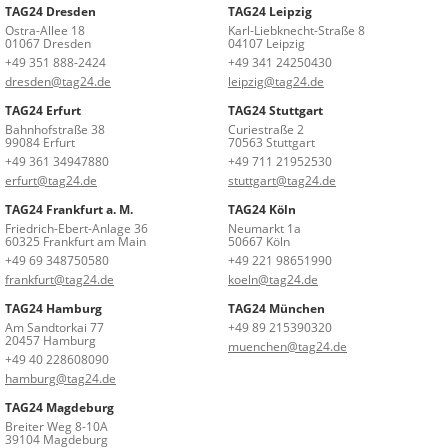
TAG24 Dresden
TAG24 Leipzig
Ostra-Allee 18
Karl-Liebknecht-Straße 8
01067 Dresden
04107 Leipzig
+49 351 888-2424
+49 341 24250430
dresden@tag24.de
leipzig@tag24.de
TAG24 Erfurt
TAG24 Stuttgart
Bahnhofstraße 38
Curiestraße 2
99084 Erfurt
70563 Stuttgart
+49 361 34947880
+49 711 21952530
erfurt@tag24.de
stuttgart@tag24.de
TAG24 Frankfurt a. M.
TAG24 Köln
Friedrich-Ebert-Anlage 36
Neumarkt 1a
60325 Frankfurt am Main
50667 Köln
+49 69 348750580
+49 221 98651990
frankfurt@tag24.de
koeln@tag24.de
TAG24 Hamburg
TAG24 München
Am Sandtorkai 77
+49 89 215390320
20457 Hamburg
muenchen@tag24.de
+49 40 228608090
hamburg@tag24.de
TAG24 Magdeburg
Breiter Weg 8-10A
39104 Magdeburg