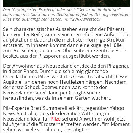
Den "Gewimperten Erdstern" oder auch "Geastrum fimbriatum"
kann man mit Glück auch in Deutschland finden. Die ungenießbaren
Pilze sind allerdings sehr selten. ©
123RF/wirestock
Sein charakteristisches Aussehen erreicht der Pilz erst
kurz vor der Reife, wenn seine cremefarbene Außenhülle
aufplatzt und dadurch die meist sternförmige Struktur
entsteht. Im Inneren kommt dann eine kugelige Hülle
zum Vorschein, die an der Oberseite eine zentrale Pore
besitzt, aus der Pilzsporen ausgestäubt werden.
Der Anwohner aus Neuseeland entdeckte den Pilz genau
in dieser Phase. Durch die schleimig-glänzende
Oberfläche des Pilzes wirkt das Gewächs tatsächlich wie
Augäpfel, an denen noch Hautfetzen hängen. Nachdem
der erste Schock überwunden war, konnte der
Neuseeländer aber dann per Google-Suche
herausfinden, was da in seinem Garten wuchert.
Pilz-Experte Brett Summerell erklärt gegenüber Yahoo
News Australia, dass die derzeitige Witterung in
Neuseeland ideal für
Pilze
sei und Anwohner wohl jetzt
häufiger auf die "Erdsterne" treffen werden. "Im Moment
sehen wir viele von ihnen", bestätigt er.