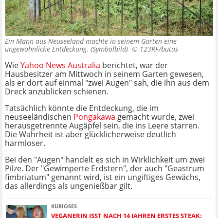
Ein Mann aus Neuseeland machte in seinem Garten eine
ungewöhnliche Entdeckung. (Symbolbild) ©
123RF/butus
Wie
Yahoo News Australia
berichtet, war der
Hausbesitzer am Mittwoch in seinem Garten gewesen,
als er dort auf einmal "zwei Augen" sah, die ihn aus dem
Dreck anzublicken schienen.
Tatsächlich könnte die Entdeckung, die im
neuseeländischen
Pongakawa
gemacht wurde, zwei
herausgetrennte Augäpfel sein, die ins Leere starren.
Die Wahrheit ist aber glücklicherweise deutlich
harmloser.
Bei den "Augen" handelt es sich in Wirklichkeit um zwei
Pilze. Der "Gewimperte Erdstern", der auch "Geastrum
fimbriatum" genannt wird, ist ein ungiftiges Gewächs,
das allerdings als ungenießbar gilt.
KURIOSES
VEGANERIN ISST NACH 14 JAHREN ERSTES STEAK: