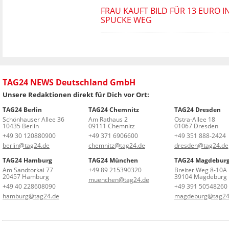
FRAU KAUFT BILD FÜR 13 EURO I
SPUCKE WEG
TAG24 NEWS Deutschland GmbH
Unsere Redaktionen direkt für Dich vor Ort:
TAG24 Berlin
TAG24 Chemnitz
TAG24 Dresden
Schönhauser Allee 36
Am Rathaus 2
Ostra-Allee 18
10435 Berlin
09111 Chemnitz
01067 Dresden
+49 30 120880900
+49 371 6906600
+49 351 888-2424
berlin@tag24.de
chemnitz@tag24.de
dresden@tag24.de
TAG24 Hamburg
TAG24 München
TAG24 Magdebur
Am Sandtorkai 77
+49 89 215390320
Breiter Weg 8-10A
20457 Hamburg
39104 Magdeburg
muenchen@tag24.de
+49 40 228608090
+49 391 50548260
hamburg@tag24.de
magdeburg@tag24