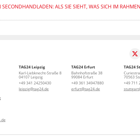
N SECONDHANDLADEN: ALS SIE SIEHT, WAS SICH IM RAHMEN 
TAG24 Leipzig
TAG24 Erfurt
TAG24 St
Karl-Liebknecht-Straße 8
Bahnhofstraße 38
Curiestr
04107 Leipzig
99084 Erfurt
70563 Stu
+49 341 24250430
+49 361 34947880
+49 711 
leipzig@tag24.de
erfurt@tag24.de
stuttgar
g
.de