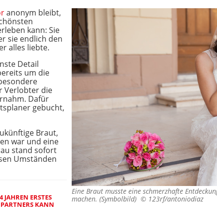
or
anonym bleibt,
schönsten
rleben kann: Sie
er sie endlich den
 alles liebte.
inste Detail
bereits um die
besondere
 Verlobter die
ernahm. Dafür
itsplaner gebucht,
ukünftige Braut,
sen war und eine
rau stand sofort
iesen Umständen
Eine Braut musste eine schmerzhafte Entdeckun
4 JAHREN ERSTES
machen. (Symbolbild) ©
123rf/antoniodiaz
S PARTNERS KANN