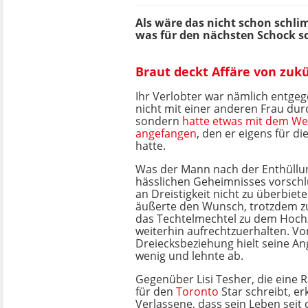
Als wäre das nicht schon schli
was für den nächsten Schock so
Braut deckt Affäre von zu
Ihr Verlobter war nämlich entge
nicht mit einer anderen Frau du
sondern
hatte etwas mit dem We
angefangen
, den er eigens für di
hatte.
Was der Mann nach der Enthüllu
hässlichen Geheimnisses vorschlug
an Dreistigkeit nicht zu überbiet
äußerte den Wunsch, trotzdem z
das Techtelmechtel zu dem Hochz
weiterhin aufrechtzuerhalten. Vo
Dreiecksbeziehung hielt seine An
wenig und lehnte ab.
Gegenüber Lisi Tesher, die eine
für den
Toronto
Star schreibt, er
Verlassene, dass sein Leben seit 