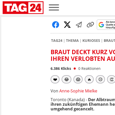
TAG24
THEMA
KURIOSES
BRAUT
BRAUT DECKT KURZ V
IHREN VERLOBTEN AU
6.386
Klicks
0
Reaktionen
❤️
😂
😱
🔥
😥
👏
Von
Anne-Sophie Mielke
Toronto (Kanada) -
Der Albtraum 
ihren zukünftigen Ehemann her
umgehend gecancelt.