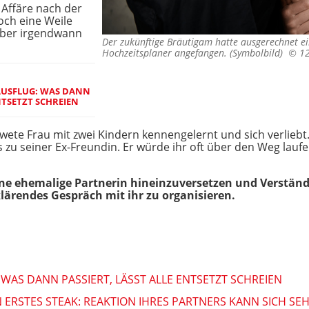
e Affäre nach der
och eine Weile
 aber irgendwann
Der zukünftige Bräutigam hatte ausgerechnet e
Hochzeitsplaner angefangen. (Symbolbild) ©
12
AUSFLUG: WAS DANN
ENTSETZT SCHREIEN
wete Frau mit zwei Kindern kennengelernt und sich verliebt
is zu seiner Ex-Freundin. Er würde ihr oft über den Weg la
seine ehemalige Partnerin hineinzuversetzen und Verständ
klärendes Gespräch mit ihr zu organisieren.
WAS DANN PASSIERT, LÄSST ALLE ENTSETZT SCHREIEN
N ERSTES STEAK: REAKTION IHRES PARTNERS KANN SICH SE