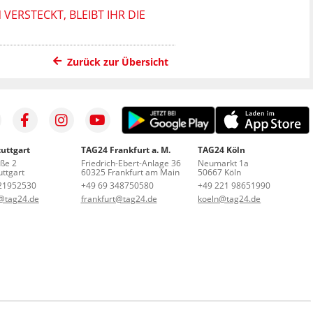
VERSTECKT, BLEIBT IHR DIE
Zurück zur Übersicht
uttgart
TAG24 Frankfurt a. M.
TAG24 Köln
aße 2
Friedrich-Ebert-Anlage 36
Neumarkt 1a
ttgart
60325 Frankfurt am Main
50667 Köln
21952530
+49 69 348750580
+49 221 98651990
t@tag24.de
frankfurt@tag24.de
koeln@tag24.de