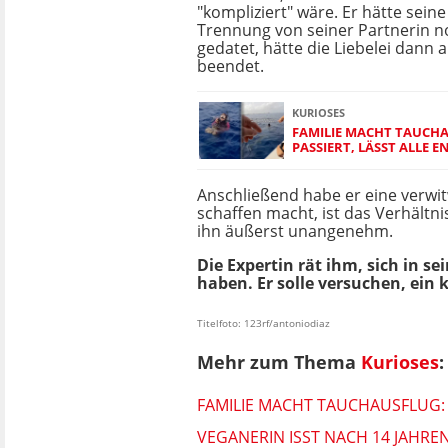
"kompliziert" wäre. Er hätte sein
Trennung von seiner Partnerin n
gedatet, hätte die Liebelei dann
beendet.
KURIOSES
FAMILIE MACHT TAUCH
PASSIERT, LÄSST ALLE 
Anschließend habe er eine verwit
schaffen macht, ist das Verhältn
ihn äußerst unangenehm.
Die Expertin rät ihm, sich in 
haben. Er solle versuchen, ein 
Titelfoto: 123rf/antoniodiaz
Mehr zum Thema
Kurioses
:
FAMILIE MACHT TAUCHAUSFLUG: 
VEGANERIN ISST NACH 14 JAHRE