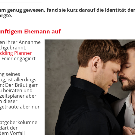
mm genug gewesen, fand sie kurz darauf die Identität der
rgte.
künftigem Ehemann auf
gen ihrer Annahme
rchgebrannt,
dding Planner
e Feier engagiert
ng seines
, ist allerdings
en: Der Bräutigam
u heiraten und
eitsplaner aber
n dieser
getraute aber nur
 Ratgeberkolumne
klärt der
dem Vorfall