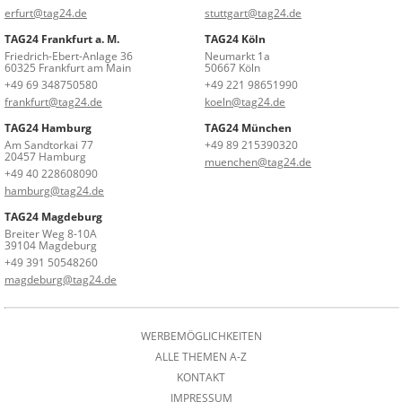
erfurt@tag24.de
stuttgart@tag24.de
TAG24 Frankfurt a. M.
TAG24 Köln
Friedrich-Ebert-Anlage 36
Neumarkt 1a
60325 Frankfurt am Main
50667 Köln
+49 69 348750580
+49 221 98651990
frankfurt@tag24.de
koeln@tag24.de
TAG24 Hamburg
TAG24 München
Am Sandtorkai 77
+49 89 215390320
20457 Hamburg
muenchen@tag24.de
+49 40 228608090
hamburg@tag24.de
TAG24 Magdeburg
Breiter Weg 8-10A
39104 Magdeburg
+49 391 50548260
magdeburg@tag24.de
WERBEMÖGLICHKEITEN
ALLE THEMEN A-Z
KONTAKT
IMPRESSUM