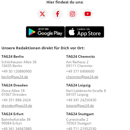
Hier findest du uns:
Unsere Redaktionen direkt für Dich vor Ort:
TAG24 Berlin
TAG24 Chemnitz
Schönhauser Allee 36
Am Rathaus 2
10435 Berlin
09111 Chemnitz
+49 30 120880900
+49 371 6906600
berlin@tag24.de
chemnitz@tag24.de
TAG24 Dresden
TAG24 Leipzig
Ostra-Allee 18
Karl-Liebknecht-Straße 8
01067 Dresden
04107 Leipzig
+49 351 888-2424
+49 341 24250430
dresden@tag24.de
leipzig@tag24.de
TAG24 Erfurt
TAG24 Stuttgart
Bahnhofstraße 38
Curiestraße 2
99084 Erfurt
70563 Stuttgart
+49 361 34947880
+49 711 21952530