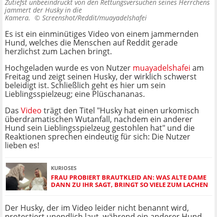
Zutiefst unbeeindruckt von den Rettungsversuchen seines Herrchens
jammert der Husky in die
Kamera. ©
Screenshot/Reddit/muayadelshafei
Es ist ein einminütiges Video von einem jammernden
Hund, welches die Menschen auf Reddit gerade
herzlichst zum Lachen bringt.
Hochgeladen wurde es von Nutzer
muayadelshafei
am
Freitag und zeigt seinen Husky, der wirklich schwerst
beleidigt ist. Schließlich geht es hier um sein
Lieblingsspielzeug; eine Plüschananas.
Das
Video
trägt den Titel "Husky hat einen urkomisch
überdramatischen Wutanfall, nachdem ein anderer
Hund sein Lieblingsspielzeug gestohlen hat" und die
Reaktionen sprechen eindeutig für sich: Die Nutzer
lieben es!
KURIOSES
FRAU PROBIERT BRAUTKLEID AN: WAS ALTE DAME
DANN ZU IHR SAGT, BRINGT SO VIELE ZUM LACHEN
Der Husky, der im Video leider nicht benannt wird,
protestiert unendlich laut, während ein anderer Hund