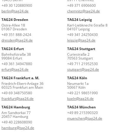
+49 30 120880900
+49 371 6906600
berlin@tag24.de
chemnitz@tag24.de
TAG24 Dresden
TAG24 Leipzig
Ostra-Allee 18
Karl-Liebknecht-Straße 8
01067 Dresden
04107 Leipzig
+49 351 888-2424
+49 341 24250430
dresden@tag24.de
leipzig@tag24.de
TAG24 Erfurt
TAG24 Stuttgart
Bahnhofstraße 38
Curiestraße 2
99084 Erfurt
70563 Stuttgart
+49 361 34947880
+49 711 21952530
erfurt@tag24.de
stuttgart@tag24.de
TAG24 Frankfurt a. M.
TAG24 Köln
Friedrich-Ebert-Anlage 36
Neumarkt 1a
60325 Frankfurt am Main
50667 Köln
+49 69 348750580
+49 221 98651990
frankfurt@tag24.de
koeln@tag24.de
TAG24 Hamburg
TAG24 München
Am Sandtorkai 77
+49 89 215390320
20457 Hamburg
muenchen@tag24.de
+49 40 228608090
hamburg@tag24.de