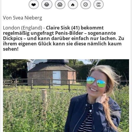
❤️
😂
😱
🔥
😥
👏
Von Svea Nieberg
London (England) -
Claire Sisk (41) bekommt
regelmäßig ungefragt Penis-Bilder – sogenannte
Dickpics – und kann darüber einfach nur lachen. Zu
ihrem eigenen Glück kann sie diese nämlich kaum
sehen!