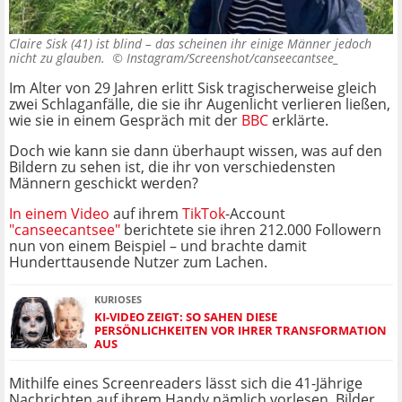
Claire Sisk (41) ist blind – das scheinen ihr einige Männer jedoch
nicht zu glauben. ©
Instagram/Screenshot/canseecantsee_
Im Alter von 29 Jahren erlitt Sisk tragischerweise gleich
zwei Schlaganfälle, die sie ihr Augenlicht verlieren ließen,
wie sie in einem Gespräch mit der
BBC
erklärte.
Doch wie kann sie dann überhaupt wissen, was auf den
Bildern zu sehen ist, die ihr von verschiedensten
Männern geschickt werden?
In einem Video
auf ihrem
TikTok
-Account
"canseecantsee"
berichtete sie ihren 212.000 Followern
nun von einem Beispiel – und brachte damit
Hunderttausende Nutzer zum Lachen.
KURIOSES
KI-VIDEO ZEIGT: SO SAHEN DIESE
PERSÖNLICHKEITEN VOR IHRER TRANSFORMATION
AUS
Mithilfe eines Screenreaders lässt sich die 41-Jährige
Nachrichten auf ihrem Handy nämlich vorlesen, Bilder