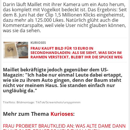
Darin läuft Maillet mit ihrer Kamera um ein Auto herum,
das komplett mit Vogelkot bedeckt ist. Das Ergebnis: Seit
dem 8. Juni hat der Clip 1,5 Millionen Klicks eingeheimst,
dazu mehr als 125.000 Likes. Natürlich glüht auch die
Kommentarspalte, weil viele User nicht glauben können,
was sie da sehen.
KURIOSES
FRAU KAUFT BILD FÜR 13 EURO IN
SECONDHANDLADEN: ALS SIE SIEHT, WAS SICH IM
RAHMEN VERSTECKT, BLEIBT IHR DIE SPUCKE WEG
Maillet bekräftigte jedoch gegenüber dem US-
Magazin: "Ich habe nur einmal Leute dabei ertappt,
wie sie zu ihrem Auto gingen, denn der Baum steht
nicht vor meinem Haus. Sie standen einfach nur
ungläubig da."
Titelfoto: Bildmontage: TikTok/Screenshots/ursyyymmm
Mehr zum Thema
Kurioses
:
FRAU PROBIERT BRAUTKLEID AN: WAS ALTE DAME DANN