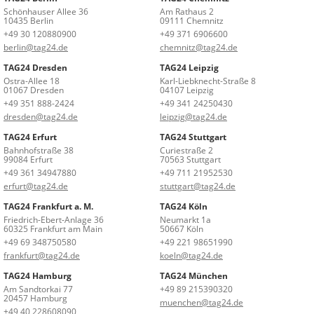
Schönhauser Allee 36
Am Rathaus 2
10435 Berlin
09111 Chemnitz
+49 30 120880900
+49 371 6906600
berlin@tag24.de
chemnitz@tag24.de
TAG24 Dresden
TAG24 Leipzig
Ostra-Allee 18
Karl-Liebknecht-Straße 8
01067 Dresden
04107 Leipzig
+49 351 888-2424
+49 341 24250430
dresden@tag24.de
leipzig@tag24.de
TAG24 Erfurt
TAG24 Stuttgart
Bahnhofstraße 38
Curiestraße 2
99084 Erfurt
70563 Stuttgart
+49 361 34947880
+49 711 21952530
erfurt@tag24.de
stuttgart@tag24.de
TAG24 Frankfurt a. M.
TAG24 Köln
Friedrich-Ebert-Anlage 36
Neumarkt 1a
60325 Frankfurt am Main
50667 Köln
+49 69 348750580
+49 221 98651990
frankfurt@tag24.de
koeln@tag24.de
TAG24 Hamburg
TAG24 München
Am Sandtorkai 77
+49 89 215390320
20457 Hamburg
muenchen@tag24.de
+49 40 228608090