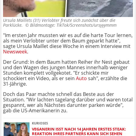
Ursula Maillets (31) Verlobter freute sich zunächst über die
Parklücke. ©
Bildmontage: TikTok/Screenshots/ursyyymmm
"Im ersten Jahr mussten wir es auf die harte Tour lernen,
als mein Verlobter unter dem Baum geparkt hatte",
sagte Ursula Maillet diese Woche in einem Interview mit
Newsweek
.
Der Grund: In dem Baum hatten Reiher ihr Nest gebaut
und den Wagen des jungen Mannes innerhalb weniger
Stunden komplett vollgekotet. "Er schickte mir
schockiert ein Video, als er sein
Auto
sah", erzählte die
31-Jährige.
Doch das Paar machte schnell das Beste aus der
Situation. "Wir lachten tagelang darüber und waren total
gespannt, wer als Nächstes darunter parken würde",
gab die US-Amerikanerin zu.
KURIOSES
VEGANERIN ISST NACH 14 JAHREN ERSTES STEAK:
REAKTION IHRES PARTNERS KANN SICH SEHEN