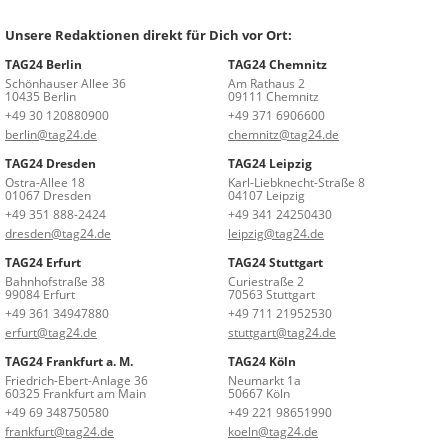
Unsere Redaktionen direkt für Dich vor Ort:
TAG24 Berlin
TAG24 Chemnitz
Schönhauser Allee 36
Am Rathaus 2
10435 Berlin
09111 Chemnitz
+49 30 120880900
+49 371 6906600
berlin@tag24.de
chemnitz@tag24.de
TAG24 Dresden
TAG24 Leipzig
Ostra-Allee 18
Karl-Liebknecht-Straße 8
01067 Dresden
04107 Leipzig
+49 351 888-2424
+49 341 24250430
dresden@tag24.de
leipzig@tag24.de
TAG24 Erfurt
TAG24 Stuttgart
Bahnhofstraße 38
Curiestraße 2
99084 Erfurt
70563 Stuttgart
+49 361 34947880
+49 711 21952530
erfurt@tag24.de
stuttgart@tag24.de
TAG24 Frankfurt a. M.
TAG24 Köln
Friedrich-Ebert-Anlage 36
Neumarkt 1a
60325 Frankfurt am Main
50667 Köln
+49 69 348750580
+49 221 98651990
frankfurt@tag24.de
koeln@tag24.de