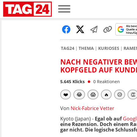
TAG24
THEMA
KURIOSES
RAMEN
NACH NEGATIVER BE
KOPFGELD AUF KUND
5.645
Klicks
0
Reaktionen
❤️
😂
😱
🔥
😥
👏
Von
Nick-Fabrice Vetter
Kyoto (Japan) -
Egal ob auf
Googl
eine Rezension. Doch einem Ra
gar nicht. Die logische Schluss