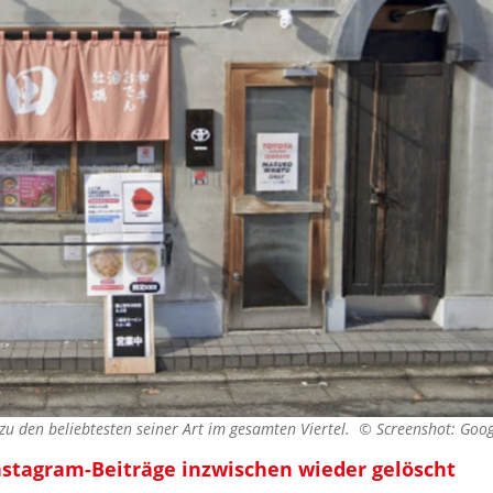
 zu den beliebtesten seiner Art im gesamten Viertel. ©
Screenshot: Goo
nstagram-Beiträge inzwischen wieder gelöscht