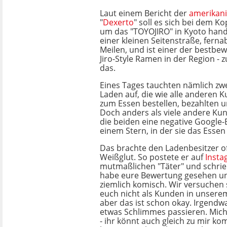
Laut einem Bericht der
amerikan
"
Dexerto
" soll es sich bei dem K
um das "TOYOJIRO" in Kyoto hande
einer kleinen Seitenstraße, ferna
Meilen, und ist einer der bestbe
Jiro-Style Ramen in der Region - 
das.
Eines Tages tauchten nämlich zw
Laden auf, die wie alle anderen 
zum Essen bestellen, bezahlten u
Doch anders als viele andere Ku
die beiden eine negative Google
einem Stern, in der sie das Essen 
Das brachte den Ladenbesitzer o
Weißglut. So postete er auf
Insta
mutmaßlichen "Täter" und schrieb
habe eure Bewertung gesehen und
ziemlich komisch. Wir versuchen 
euch nicht als Kunden in unsere
aber das ist schon okay. Irgend
etwas Schlimmes passieren. Mic
- ihr könnt auch gleich zu mir k