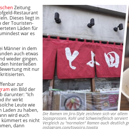
ischen
Zeitung
opfgeld-Restaurant
ln. Dieses liegt in
b der Touristen-
werteten Läden für
zumindest war es
ei Männer in dem
Kunden auch etwas
nd wieder gingen.
nden hinterließen
-Bewertung mit nur
kritisierten.
ffenbar zur
gram
ein Bild der
 darunter: "Ich
 ihr wirkt
solche Leute wie
m Laden zu haben,
Die Ramen im Jiro-Style zeichnen sich vor allem 
wann wird euch
Sojasprossen, Kohl und Schweinefleisch servier
h kümmert es nicht
Vergleich zu "normalen" Ramen auch deutlich 
ommen, dann
instagram.com/toyojiro.toyota