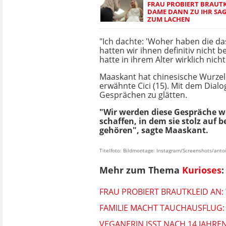
FRAU PROBIERT BRAUTK
DAME DANN ZU IHR SAGT
ZUM LACHEN
"Ich dachte: 'Woher haben die d
hatten wir ihnen definitiv nicht b
hatte in ihrem Alter wirklich nic
Maaskant hat chinesische Wurzeln
erwähnte Cici (15). Mit dem Dial
Gesprächen zu glätten.
"Wir werden diese Gespräche we
schaffen, in dem sie stolz auf 
gehören", sagte Maaskant.
Titelfoto: Bildmontage: Instagram/Screenshots/ant
Mehr zum Thema
Kurioses
:
FRAU PROBIERT BRAUTKLEID AN:
FAMILIE MACHT TAUCHAUSFLUG: 
VEGANERIN ISST NACH 14 JAHRE