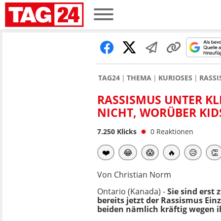
TAG24
THEMA
KURIOSES
RASSI
RASSISMUS UNTER KL
NICHT, WORÜBER KIDS
7.250
Klicks
0
Reaktionen
❤️
😂
😱
🔥
😥
👏
Von Christian Norm
Ontario (Kanada) -
Sie sind erst 
bereits jetzt der Rassismus Einz
beiden nämlich kräftig wegen i