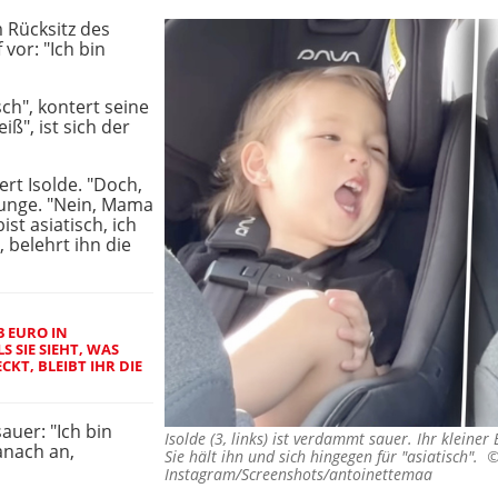
m Rücksitz des
 vor: "Ich bin
sch", kontert seine
iß", ist sich der
ert Isolde. "Doch,
 Junge. "Nein, Mama
bist asiatisch, ich
, belehrt ihn die
3 EURO IN
 SIE SIEHT, WAS
CKT, BLEIBT IHR DIE
auer: "Ich bin
Isolde (3, links) ist verdammt sauer. Ihr kleiner 
anach an,
Sie hält ihn und sich hingegen für "asiatisch". 
Instagram/Screenshots/antoinettemaa