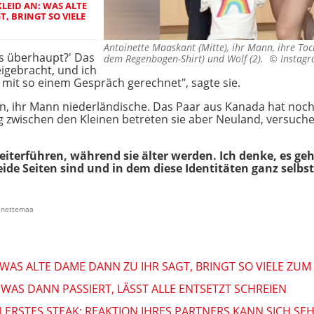
LEID AN: WAS ALTE
, BRINGT SO VIELE
Antoinette Maaskant (Mitte), ihr Mann, ihre Tocht
as überhaupt?' Das
dem Regenbogen-Shirt) und Wolf (2). ©
Instag
eigebracht, und ich
ht mit so einem Gespräch gerechnet", sagte sie.
, ihr Mann niederländische. Das Paar aus Kanada hat noch e
og zwischen den Kleinen betreten sie aber Neuland, versuch
iterführen, während sie älter werden. Ich denke, es ge
beide Seiten sind und in dem diese Identitäten ganz selbs
oinettemaa
 WAS ALTE DAME DANN ZU IHR SAGT, BRINGT SO VIELE ZUM
WAS DANN PASSIERT, LÄSST ALLE ENTSETZT SCHREIEN
N ERSTES STEAK: REAKTION IHRES PARTNERS KANN SICH SE