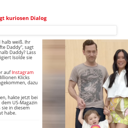
gt kuriosen Dialog
 halb weiß. Ihr
fte Daddy", sagt
halb Daddy? Lass
giert Isolde sie
er auf
Instagram
illionen Klicks
engekommen, dazu
n, hakte jetzt bei
it dem US-Magazin
 sie in diesem
ut habe.