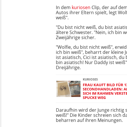
In dem
kuriosen
Clip, der auf de
Autos ihrer Eltern spielt, legt Wolf
weiß".
"Du bist nicht weiß, du bist asiati
ältere Schwester. "Nein, ich bin we
Zweijährige sicher.
"Wolfie, du bist nicht weiß", erwid
ich bin weiß", beharrt der kleine
ist asiatisch, Cici ist asiatisch, du 
bin asiatisch! Nur Daddy ist weiß"
Dreijährige.
KURIOSES
FRAU KAUFT BILD FÜR 1
SECONDHANDLADEN: ALS
SICH IM RAHMEN VERSTE
SPUCKE WEG
Daraufhin wird der Junge richtig s
weiß!" Die Kinder schreien sich d
beharren auf ihren Meinungen.