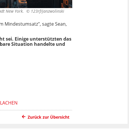
Stadt New York. ©
123rf/janzwolinski
nem Mindestumsatz", sagte Sean,
t sei. Einige unterstützten das
hbare Situation handelte und
 LACHEN
Zurück zur Übersicht