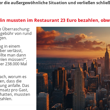
er die außergewöhnliche Situation und verließen schlie
in mussten im Restaurant 23 Euro bezahlen, obwo
ie Überraschung:
ogebühr von rund
gen.
ng in einem
ber verlässt,
ollte man dann
hlen müssen?",
ber 238.000 Mal
nach, worum es
en, dass die
ung anfalle. Das
msatz pro Gast,
t hatten, mussten
zahlen.