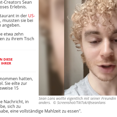
t-Creators Sean
oses Erlebnis.
staurant in der
US-
 mussten sie bei
e angeben.
ie etwa zehn
en zu ihrem Tisch
EN DIESE
 IHRER
 genommen hatten,
 Sie eilte zur
gsweise 15
Sean Lans wollte eigentlich mit seiner Freundi
e Nachricht, in
anders. ©
Screenshot/TikTok/@seanlans
abe, sich zu
abe, eine vollständige Mahlzeit zu essen".