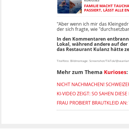
KURIOSES
FAMILIE MACHT TAUCH
PASSIERT, LÄSST ALLE 
"Aber wenn ich mir das Kleingedr
der sich fragte, wie "durchsetzba
In den Kommentaren entbrannte 
Lokal, während andere auf der 
das Restaurant Kulanz hätte z
Titelfoto: Bildmontage: Screenshot/TikTok/@seanlan
Mehr zum Thema
Kurioses
:
NICHT NACHMACHEN! SCHWEIZER
KI-VIDEO ZEIGT: SO SAHEN DIE
FRAU PROBIERT BRAUTKLEID AN: