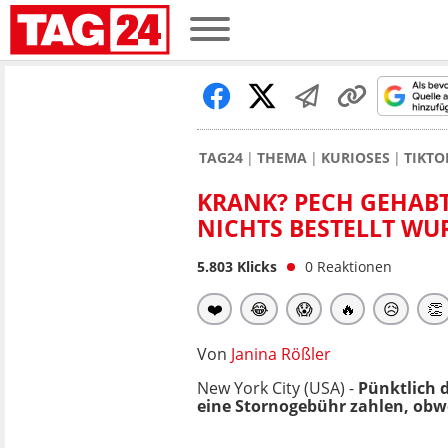
TAG24
THEMA
KURIOSES
TIKTO
KRANK? PECH GEHAB
NICHTS BESTELLT WU
5.803
Klicks
0
Reaktionen
❤️
😂
😱
🔥
😥
👏
Von
Janina Rößler
New York City (USA) -
Pünktlich 
eine Stornogebühr zahlen, obwo