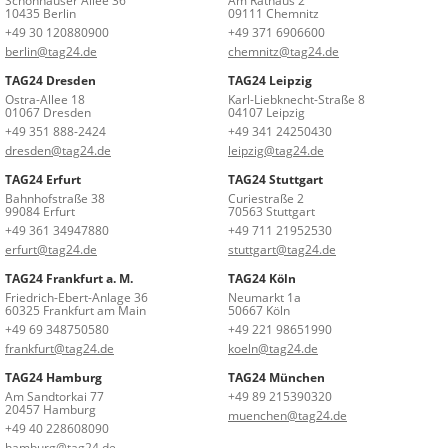
Schönhauser Allee 36
Am Rathaus 2
10435 Berlin
09111 Chemnitz
+49 30 120880900
+49 371 6906600
berlin@tag24.de
chemnitz@tag24.de
TAG24 Dresden
TAG24 Leipzig
Ostra-Allee 18
Karl-Liebknecht-Straße 8
01067 Dresden
04107 Leipzig
+49 351 888-2424
+49 341 24250430
dresden@tag24.de
leipzig@tag24.de
TAG24 Erfurt
TAG24 Stuttgart
Bahnhofstraße 38
Curiestraße 2
99084 Erfurt
70563 Stuttgart
+49 361 34947880
+49 711 21952530
erfurt@tag24.de
stuttgart@tag24.de
TAG24 Frankfurt a. M.
TAG24 Köln
Friedrich-Ebert-Anlage 36
Neumarkt 1a
60325 Frankfurt am Main
50667 Köln
+49 69 348750580
+49 221 98651990
frankfurt@tag24.de
koeln@tag24.de
TAG24 Hamburg
TAG24 München
Am Sandtorkai 77
+49 89 215390320
20457 Hamburg
muenchen@tag24.de
+49 40 228608090
hamburg@tag24.de