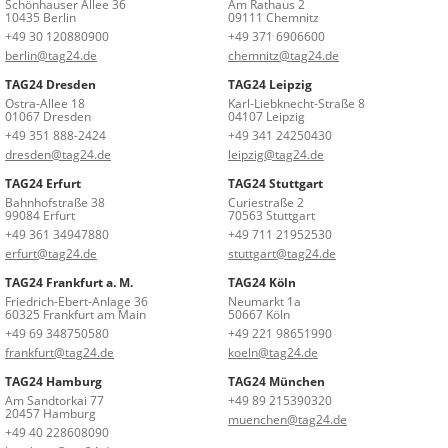
Schönhauser Allee 36
Am Rathaus 2
10435 Berlin
09111 Chemnitz
+49 30 120880900
+49 371 6906600
berlin@tag24.de
chemnitz@tag24.de
TAG24 Dresden
TAG24 Leipzig
Ostra-Allee 18
Karl-Liebknecht-Straße 8
01067 Dresden
04107 Leipzig
+49 351 888-2424
+49 341 24250430
dresden@tag24.de
leipzig@tag24.de
TAG24 Erfurt
TAG24 Stuttgart
Bahnhofstraße 38
Curiestraße 2
99084 Erfurt
70563 Stuttgart
+49 361 34947880
+49 711 21952530
erfurt@tag24.de
stuttgart@tag24.de
TAG24 Frankfurt a. M.
TAG24 Köln
Friedrich-Ebert-Anlage 36
Neumarkt 1a
60325 Frankfurt am Main
50667 Köln
+49 69 348750580
+49 221 98651990
frankfurt@tag24.de
koeln@tag24.de
TAG24 Hamburg
TAG24 München
Am Sandtorkai 77
+49 89 215390320
20457 Hamburg
muenchen@tag24.de
+49 40 228608090