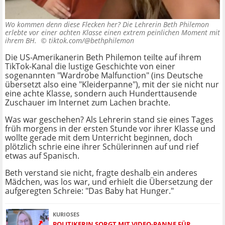
Wo kommen denn diese Flecken her? Die Lehrerin Beth Philemon
erlebte vor einer achten Klasse einen extrem peinlichen Moment mit
ihrem BH. ©
tiktok.com/@bethphilemon
Die US-Amerikanerin Beth Philemon teilte auf ihrem
TikTok-Kanal die lustige Geschichte von einer
sogenannten "Wardrobe Malfunction" (ins Deutsche
übersetzt also eine "Kleiderpanne"), mit der sie nicht nur
eine achte Klasse, sondern auch Hunderttausende
Zuschauer im Internet zum Lachen brachte.
Was war geschehen? Als Lehrerin stand sie eines Tages
früh morgens in der ersten Stunde vor ihrer Klasse und
wollte gerade mit dem Unterricht beginnen, doch
plötzlich schrie eine ihrer Schülerinnen auf und rief
etwas auf Spanisch.
Beth verstand sie nicht, fragte deshalb ein anderes
Mädchen, was los war, und erhielt die Übersetzung der
aufgeregten Schreie: "Das Baby hat Hunger."
KURIOSES
POLITIKERIN SORGT MIT VIDEO-PANNE FÜR