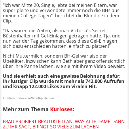
"Ich war Mitte 20, Single, lebte bei meinen Eltern, war
super pleite und verwendete immer noch die BHs aus
meinen College-Tagen", berichtet die Blondine in dem
Clip.
"Das waren die Zeiten, als man Victoria's-Secret-
Büstenhalter mit Gel-Einlagen getragen hatte. Tja, und
nun war der Tag gekommen, dass diese Gel-Einlagen
sich dazu entschieden hatten, einfach zu platzen!"
Nicht Muttermilch, sondern BH-Gel war also der
Übeltäter. Inzwischen kann Beth aber ganz offensichtlich
über ihre Panne lachen, wie sie mit ihrem Video beweist.
Und sie erhielt auch eine gewisse Belohnung dafür:
Ihr lustiger Clip wurde mit mehr als 742.000 Aufrufen
und knapp 122.000 Likes zum viralen Hit.
Titelfoto: tiktok.com/@bethphilemon
Mehr zum Thema
Kurioses
:
FRAU PROBIERT BRAUTKLEID AN: WAS ALTE DAME DANN
ZU IHR SAGT, BRINGT SO VIELE ZUM LACHEN